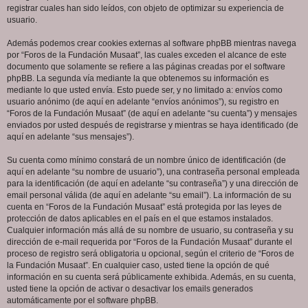
registrar cuales han sido leídos, con objeto de optimizar su experiencia de
usuario.
Además podemos crear cookies externas al software phpBB mientras navega
por “Foros de la Fundación Musaat”, las cuales exceden el alcance de este
documento que solamente se refiere a las páginas creadas por el software
phpBB. La segunda vía mediante la que obtenemos su información es
mediante lo que usted envía. Esto puede ser, y no limitado a: envíos como
usuario anónimo (de aquí en adelante “envíos anónimos”), su registro en
“Foros de la Fundación Musaat” (de aquí en adelante “su cuenta”) y mensajes
enviados por usted después de registrarse y mientras se haya identificado (de
aquí en adelante “sus mensajes”).
Su cuenta como mínimo constará de un nombre único de identificación (de
aquí en adelante “su nombre de usuario”), una contraseña personal empleada
para la identificación (de aquí en adelante “su contraseña”) y una dirección de
email personal válida (de aquí en adelante “su email”). La información de su
cuenta en “Foros de la Fundación Musaat” está protegida por las leyes de
protección de datos aplicables en el país en el que estamos instalados.
Cualquier información más allá de su nombre de usuario, su contraseña y su
dirección de e-mail requerida por “Foros de la Fundación Musaat” durante el
proceso de registro será obligatoria u opcional, según el criterio de “Foros de
la Fundación Musaat”. En cualquier caso, usted tiene la opción de qué
información en su cuenta será públicamente exhibida. Además, en su cuenta,
usted tiene la opción de activar o desactivar los emails generados
automáticamente por el software phpBB.