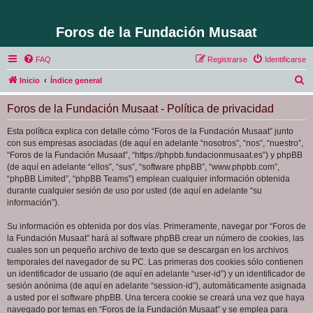
Foros de la Fundación Musaat
FAQ
Registrarse
Identificarse
B
Inicio
Índice general
u
Foros de la Fundación Musaat - Política de privacidad
s
c
Esta política explica con detalle cómo “Foros de la Fundación Musaat” junto
con sus empresas asociadas (de aquí en adelante “nosotros”, “nos”, “nuestro”,
a
“Foros de la Fundación Musaat”, “https://phpbb.fundacionmusaat.es”) y phpBB
r
(de aquí en adelante “ellos”, “sus”, “software phpBB”, “www.phpbb.com”,
“phpBB Limited”, “phpBB Teams”) emplean cualquier información obtenida
durante cualquier sesión de uso por usted (de aquí en adelante “su
información”).
Su información es obtenida por dos vías. Primeramente, navegar por “Foros de
la Fundación Musaat” hará al software phpBB crear un número de cookies, las
cuales son un pequeño archivo de texto que se descargan en los archivos
temporales del navegador de su PC. Las primeras dos cookies sólo contienen
un identificador de usuario (de aquí en adelante “user-id”) y un identificador de
sesión anónima (de aquí en adelante “session-id”), automáticamente asignada
a usted por el software phpBB. Una tercera cookie se creará una vez que haya
navegado por temas en “Foros de la Fundación Musaat” y se emplea para