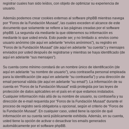
registrar cuales han sido leídos, con objeto de optimizar su experiencia de
usuario.
Además podemos crear cookies externas al software phpBB mientras navega
por “Foros de la Fundación Musaat”, las cuales exceden el alcance de este
documento que solamente se refiere a las páginas creadas por el software
phpBB. La segunda vía mediante la que obtenemos su información es
mediante lo que usted envía. Esto puede ser, y no limitado a: envíos como
usuario anónimo (de aquí en adelante “envíos anónimos”), su registro en
“Foros de la Fundación Musaat” (de aquí en adelante “su cuenta”) y mensajes
enviados por usted después de registrarse y mientras se haya identificado (de
aquí en adelante “sus mensajes”).
Su cuenta como mínimo constará de un nombre único de identificación (de
aquí en adelante “su nombre de usuario”), una contraseña personal empleada
para la identificación (de aquí en adelante “su contraseña”) y una dirección de
email personal válida (de aquí en adelante “su email”). La información de su
cuenta en “Foros de la Fundación Musaat” está protegida por las leyes de
protección de datos aplicables en el país en el que estamos instalados.
Cualquier información más allá de su nombre de usuario, su contraseña y su
dirección de e-mail requerida por “Foros de la Fundación Musaat” durante el
proceso de registro será obligatoria u opcional, según el criterio de “Foros de
la Fundación Musaat”. En cualquier caso, usted tiene la opción de qué
información en su cuenta será públicamente exhibida. Además, en su cuenta,
usted tiene la opción de activar o desactivar los emails generados
automáticamente por el software phpBB.