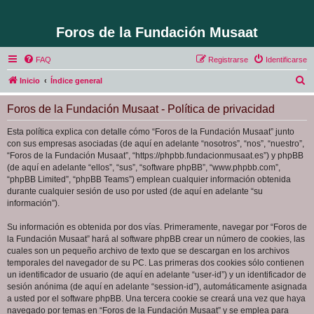
Foros de la Fundación Musaat
FAQ
Registrarse
Identificarse
B
Inicio
Índice general
u
Foros de la Fundación Musaat - Política de privacidad
s
c
Esta política explica con detalle cómo “Foros de la Fundación Musaat” junto
con sus empresas asociadas (de aquí en adelante “nosotros”, “nos”, “nuestro”,
a
“Foros de la Fundación Musaat”, “https://phpbb.fundacionmusaat.es”) y phpBB
r
(de aquí en adelante “ellos”, “sus”, “software phpBB”, “www.phpbb.com”,
“phpBB Limited”, “phpBB Teams”) emplean cualquier información obtenida
durante cualquier sesión de uso por usted (de aquí en adelante “su
información”).
Su información es obtenida por dos vías. Primeramente, navegar por “Foros de
la Fundación Musaat” hará al software phpBB crear un número de cookies, las
cuales son un pequeño archivo de texto que se descargan en los archivos
temporales del navegador de su PC. Las primeras dos cookies sólo contienen
un identificador de usuario (de aquí en adelante “user-id”) y un identificador de
sesión anónima (de aquí en adelante “session-id”), automáticamente asignada
a usted por el software phpBB. Una tercera cookie se creará una vez que haya
navegado por temas en “Foros de la Fundación Musaat” y se emplea para