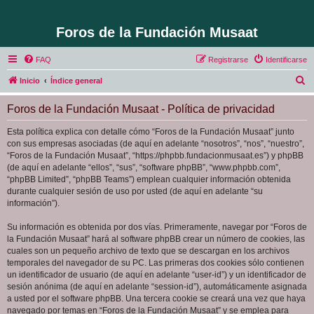
Foros de la Fundación Musaat
FAQ
Registrarse
Identificarse
B
Inicio
Índice general
u
Foros de la Fundación Musaat - Política de privacidad
s
c
Esta política explica con detalle cómo “Foros de la Fundación Musaat” junto
con sus empresas asociadas (de aquí en adelante “nosotros”, “nos”, “nuestro”,
a
“Foros de la Fundación Musaat”, “https://phpbb.fundacionmusaat.es”) y phpBB
r
(de aquí en adelante “ellos”, “sus”, “software phpBB”, “www.phpbb.com”,
“phpBB Limited”, “phpBB Teams”) emplean cualquier información obtenida
durante cualquier sesión de uso por usted (de aquí en adelante “su
información”).
Su información es obtenida por dos vías. Primeramente, navegar por “Foros de
la Fundación Musaat” hará al software phpBB crear un número de cookies, las
cuales son un pequeño archivo de texto que se descargan en los archivos
temporales del navegador de su PC. Las primeras dos cookies sólo contienen
un identificador de usuario (de aquí en adelante “user-id”) y un identificador de
sesión anónima (de aquí en adelante “session-id”), automáticamente asignada
a usted por el software phpBB. Una tercera cookie se creará una vez que haya
navegado por temas en “Foros de la Fundación Musaat” y se emplea para