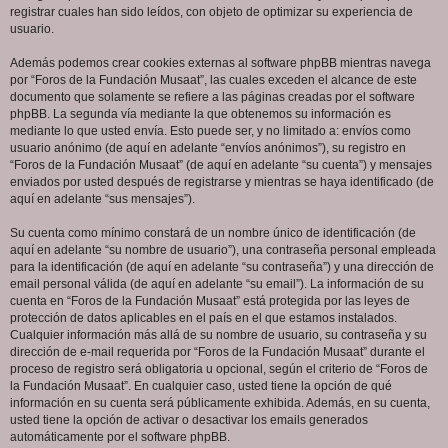
registrar cuales han sido leídos, con objeto de optimizar su experiencia de
usuario.
Además podemos crear cookies externas al software phpBB mientras navega
por “Foros de la Fundación Musaat”, las cuales exceden el alcance de este
documento que solamente se refiere a las páginas creadas por el software
phpBB. La segunda vía mediante la que obtenemos su información es
mediante lo que usted envía. Esto puede ser, y no limitado a: envíos como
usuario anónimo (de aquí en adelante “envíos anónimos”), su registro en
“Foros de la Fundación Musaat” (de aquí en adelante “su cuenta”) y mensajes
enviados por usted después de registrarse y mientras se haya identificado (de
aquí en adelante “sus mensajes”).
Su cuenta como mínimo constará de un nombre único de identificación (de
aquí en adelante “su nombre de usuario”), una contraseña personal empleada
para la identificación (de aquí en adelante “su contraseña”) y una dirección de
email personal válida (de aquí en adelante “su email”). La información de su
cuenta en “Foros de la Fundación Musaat” está protegida por las leyes de
protección de datos aplicables en el país en el que estamos instalados.
Cualquier información más allá de su nombre de usuario, su contraseña y su
dirección de e-mail requerida por “Foros de la Fundación Musaat” durante el
proceso de registro será obligatoria u opcional, según el criterio de “Foros de
la Fundación Musaat”. En cualquier caso, usted tiene la opción de qué
información en su cuenta será públicamente exhibida. Además, en su cuenta,
usted tiene la opción de activar o desactivar los emails generados
automáticamente por el software phpBB.