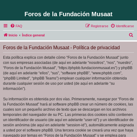
Foros de la Fundación Musaat
FAQ
Registrarse
Identificarse
B
Inicio
Índice general
u
Foros de la Fundación Musaat - Política de privacidad
s
c
Esta política explica con detalle cómo “Foros de la Fundación Musaat” junto
con sus empresas asociadas (de aquí en adelante “nosotros”, “nos”, “nuestro”,
a
“Foros de la Fundación Musaat”, “https://phpbb.fundacionmusaat.es”) y phpBB
r
(de aquí en adelante “ellos”, “sus”, “software phpBB”, “www.phpbb.com”,
“phpBB Limited”, “phpBB Teams”) emplean cualquier información obtenida
durante cualquier sesión de uso por usted (de aquí en adelante “su
información”).
Su información es obtenida por dos vías. Primeramente, navegar por “Foros de
la Fundación Musaat” hará al software phpBB crear un número de cookies, las
cuales son un pequeño archivo de texto que se descargan en los archivos
temporales del navegador de su PC. Las primeras dos cookies sólo contienen
un identificador de usuario (de aquí en adelante “user-id”) y un identificador de
sesión anónima (de aquí en adelante “session-id”), automáticamente asignada
a usted por el software phpBB. Una tercera cookie se creará una vez que haya
navegado por temas en “Foros de la Fundación Musaat” y se emplea para