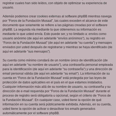
registrar cuales han sido leídos, con objeto de optimizar su experiencia de
usuario.
Además podemos crear cookies externas al software phpBB mientras navega
por “Foros de la Fundación Musaat”, las cuales exceden el alcance de este
documento que solamente se refiere a las páginas creadas por el software
phpBB. La segunda vía mediante la que obtenemos su información es
mediante lo que usted envía. Esto puede ser, y no limitado a: envíos como
usuario anónimo (de aquí en adelante “envíos anónimos”), su registro en
“Foros de la Fundación Musaat” (de aquí en adelante “su cuenta”) y mensajes
enviados por usted después de registrarse y mientras se haya identificado (de
aquí en adelante “sus mensajes”).
Su cuenta como mínimo constará de un nombre único de identificación (de
aquí en adelante “su nombre de usuario”), una contraseña personal empleada
para la identificación (de aquí en adelante “su contraseña”) y una dirección de
email personal válida (de aquí en adelante “su email”). La información de su
cuenta en “Foros de la Fundación Musaat” está protegida por las leyes de
protección de datos aplicables en el país en el que estamos instalados.
Cualquier información más allá de su nombre de usuario, su contraseña y su
dirección de e-mail requerida por “Foros de la Fundación Musaat” durante el
proceso de registro será obligatoria u opcional, según el criterio de “Foros de
la Fundación Musaat”. En cualquier caso, usted tiene la opción de qué
información en su cuenta será públicamente exhibida. Además, en su cuenta,
usted tiene la opción de activar o desactivar los emails generados
automáticamente por el software phpBB.