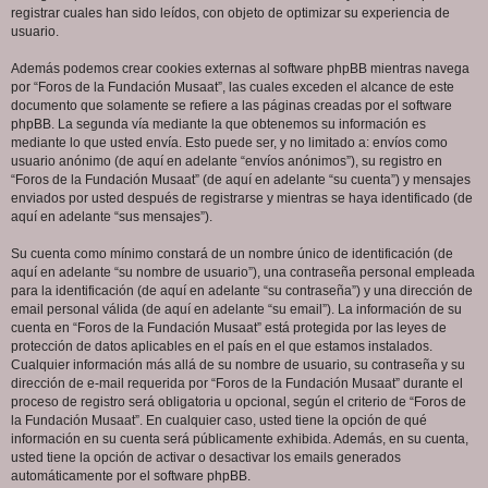
registrar cuales han sido leídos, con objeto de optimizar su experiencia de
usuario.
Además podemos crear cookies externas al software phpBB mientras navega
por “Foros de la Fundación Musaat”, las cuales exceden el alcance de este
documento que solamente se refiere a las páginas creadas por el software
phpBB. La segunda vía mediante la que obtenemos su información es
mediante lo que usted envía. Esto puede ser, y no limitado a: envíos como
usuario anónimo (de aquí en adelante “envíos anónimos”), su registro en
“Foros de la Fundación Musaat” (de aquí en adelante “su cuenta”) y mensajes
enviados por usted después de registrarse y mientras se haya identificado (de
aquí en adelante “sus mensajes”).
Su cuenta como mínimo constará de un nombre único de identificación (de
aquí en adelante “su nombre de usuario”), una contraseña personal empleada
para la identificación (de aquí en adelante “su contraseña”) y una dirección de
email personal válida (de aquí en adelante “su email”). La información de su
cuenta en “Foros de la Fundación Musaat” está protegida por las leyes de
protección de datos aplicables en el país en el que estamos instalados.
Cualquier información más allá de su nombre de usuario, su contraseña y su
dirección de e-mail requerida por “Foros de la Fundación Musaat” durante el
proceso de registro será obligatoria u opcional, según el criterio de “Foros de
la Fundación Musaat”. En cualquier caso, usted tiene la opción de qué
información en su cuenta será públicamente exhibida. Además, en su cuenta,
usted tiene la opción de activar o desactivar los emails generados
automáticamente por el software phpBB.