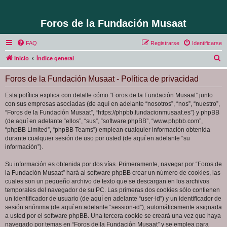
Foros de la Fundación Musaat
FAQ
Registrarse
Identificarse
B
Inicio
Índice general
u
Foros de la Fundación Musaat - Política de privacidad
s
c
Esta política explica con detalle cómo “Foros de la Fundación Musaat” junto
con sus empresas asociadas (de aquí en adelante “nosotros”, “nos”, “nuestro”,
a
“Foros de la Fundación Musaat”, “https://phpbb.fundacionmusaat.es”) y phpBB
r
(de aquí en adelante “ellos”, “sus”, “software phpBB”, “www.phpbb.com”,
“phpBB Limited”, “phpBB Teams”) emplean cualquier información obtenida
durante cualquier sesión de uso por usted (de aquí en adelante “su
información”).
Su información es obtenida por dos vías. Primeramente, navegar por “Foros de
la Fundación Musaat” hará al software phpBB crear un número de cookies, las
cuales son un pequeño archivo de texto que se descargan en los archivos
temporales del navegador de su PC. Las primeras dos cookies sólo contienen
un identificador de usuario (de aquí en adelante “user-id”) y un identificador de
sesión anónima (de aquí en adelante “session-id”), automáticamente asignada
a usted por el software phpBB. Una tercera cookie se creará una vez que haya
navegado por temas en “Foros de la Fundación Musaat” y se emplea para