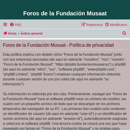
Foros de la Fundación Musaat
FAQ
Registrarse
Identificarse
B
Inicio
Índice general
u
Foros de la Fundación Musaat - Política de privacidad
s
c
Esta política explica con detalle cómo “Foros de la Fundación Musaat” junto
con sus empresas asociadas (de aquí en adelante “nosotros”, “nos”, “nuestro”,
a
“Foros de la Fundación Musaat”, “https://phpbb.fundacionmusaat.es”) y phpBB
r
(de aquí en adelante “ellos”, “sus”, “software phpBB”, “www.phpbb.com”,
“phpBB Limited”, “phpBB Teams”) emplean cualquier información obtenida
durante cualquier sesión de uso por usted (de aquí en adelante “su
información”).
Su información es obtenida por dos vías. Primeramente, navegar por “Foros de
la Fundación Musaat” hará al software phpBB crear un número de cookies, las
cuales son un pequeño archivo de texto que se descargan en los archivos
temporales del navegador de su PC. Las primeras dos cookies sólo contienen
un identificador de usuario (de aquí en adelante “user-id”) y un identificador de
sesión anónima (de aquí en adelante “session-id”), automáticamente asignada
a usted por el software phpBB. Una tercera cookie se creará una vez que haya
navegado por temas en “Foros de la Fundación Musaat” y se emplea para