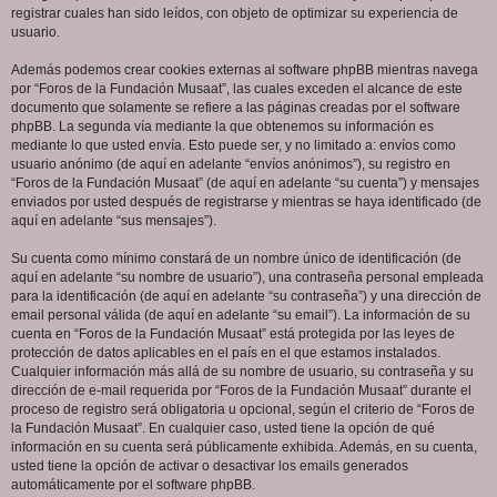
registrar cuales han sido leídos, con objeto de optimizar su experiencia de
usuario.
Además podemos crear cookies externas al software phpBB mientras navega
por “Foros de la Fundación Musaat”, las cuales exceden el alcance de este
documento que solamente se refiere a las páginas creadas por el software
phpBB. La segunda vía mediante la que obtenemos su información es
mediante lo que usted envía. Esto puede ser, y no limitado a: envíos como
usuario anónimo (de aquí en adelante “envíos anónimos”), su registro en
“Foros de la Fundación Musaat” (de aquí en adelante “su cuenta”) y mensajes
enviados por usted después de registrarse y mientras se haya identificado (de
aquí en adelante “sus mensajes”).
Su cuenta como mínimo constará de un nombre único de identificación (de
aquí en adelante “su nombre de usuario”), una contraseña personal empleada
para la identificación (de aquí en adelante “su contraseña”) y una dirección de
email personal válida (de aquí en adelante “su email”). La información de su
cuenta en “Foros de la Fundación Musaat” está protegida por las leyes de
protección de datos aplicables en el país en el que estamos instalados.
Cualquier información más allá de su nombre de usuario, su contraseña y su
dirección de e-mail requerida por “Foros de la Fundación Musaat” durante el
proceso de registro será obligatoria u opcional, según el criterio de “Foros de
la Fundación Musaat”. En cualquier caso, usted tiene la opción de qué
información en su cuenta será públicamente exhibida. Además, en su cuenta,
usted tiene la opción de activar o desactivar los emails generados
automáticamente por el software phpBB.