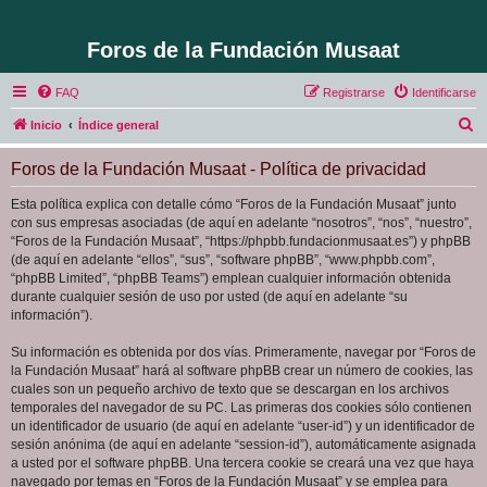
Foros de la Fundación Musaat
FAQ
Registrarse
Identificarse
B
Inicio
Índice general
u
Foros de la Fundación Musaat - Política de privacidad
s
c
Esta política explica con detalle cómo “Foros de la Fundación Musaat” junto
con sus empresas asociadas (de aquí en adelante “nosotros”, “nos”, “nuestro”,
a
“Foros de la Fundación Musaat”, “https://phpbb.fundacionmusaat.es”) y phpBB
r
(de aquí en adelante “ellos”, “sus”, “software phpBB”, “www.phpbb.com”,
“phpBB Limited”, “phpBB Teams”) emplean cualquier información obtenida
durante cualquier sesión de uso por usted (de aquí en adelante “su
información”).
Su información es obtenida por dos vías. Primeramente, navegar por “Foros de
la Fundación Musaat” hará al software phpBB crear un número de cookies, las
cuales son un pequeño archivo de texto que se descargan en los archivos
temporales del navegador de su PC. Las primeras dos cookies sólo contienen
un identificador de usuario (de aquí en adelante “user-id”) y un identificador de
sesión anónima (de aquí en adelante “session-id”), automáticamente asignada
a usted por el software phpBB. Una tercera cookie se creará una vez que haya
navegado por temas en “Foros de la Fundación Musaat” y se emplea para