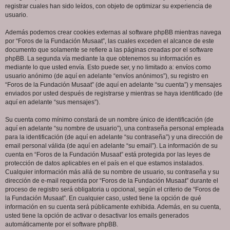
registrar cuales han sido leídos, con objeto de optimizar su experiencia de
usuario.
Además podemos crear cookies externas al software phpBB mientras navega
por “Foros de la Fundación Musaat”, las cuales exceden el alcance de este
documento que solamente se refiere a las páginas creadas por el software
phpBB. La segunda vía mediante la que obtenemos su información es
mediante lo que usted envía. Esto puede ser, y no limitado a: envíos como
usuario anónimo (de aquí en adelante “envíos anónimos”), su registro en
“Foros de la Fundación Musaat” (de aquí en adelante “su cuenta”) y mensajes
enviados por usted después de registrarse y mientras se haya identificado (de
aquí en adelante “sus mensajes”).
Su cuenta como mínimo constará de un nombre único de identificación (de
aquí en adelante “su nombre de usuario”), una contraseña personal empleada
para la identificación (de aquí en adelante “su contraseña”) y una dirección de
email personal válida (de aquí en adelante “su email”). La información de su
cuenta en “Foros de la Fundación Musaat” está protegida por las leyes de
protección de datos aplicables en el país en el que estamos instalados.
Cualquier información más allá de su nombre de usuario, su contraseña y su
dirección de e-mail requerida por “Foros de la Fundación Musaat” durante el
proceso de registro será obligatoria u opcional, según el criterio de “Foros de
la Fundación Musaat”. En cualquier caso, usted tiene la opción de qué
información en su cuenta será públicamente exhibida. Además, en su cuenta,
usted tiene la opción de activar o desactivar los emails generados
automáticamente por el software phpBB.