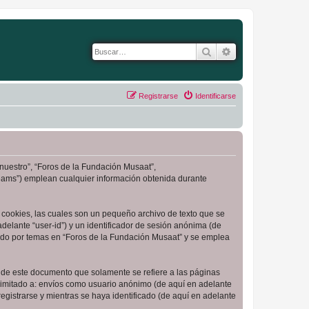
Buscar
Búsqueda avanza
Registrarse
Identificarse
“nuestro”, “Foros de la Fundación Musaat”,
Teams”) emplean cualquier información obtenida durante
cookies, las cuales son un pequeño archivo de texto que se
delante “user-id”) y un identificador de sesión anónima (de
ado por temas en “Foros de la Fundación Musaat” y se emplea
de este documento que solamente se refiere a las páginas
limitado a: envíos como usuario anónimo (de aquí en adelante
gistrarse y mientras se haya identificado (de aquí en adelante