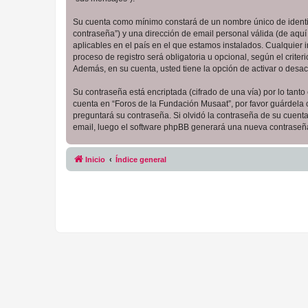
Su cuenta como mínimo constará de un nombre único de identifi
contraseña”) y una dirección de email personal válida (de aquí
aplicables en el país en el que estamos instalados. Cualquier
proceso de registro será obligatoria u opcional, según el crit
Además, en su cuenta, usted tiene la opción de activar o desa
Su contraseña está encriptada (cifrado de una vía) por lo tan
cuenta en “Foros de la Fundación Musaat”, por favor guárdela
preguntará su contraseña. Si olvidó la contraseña de su cuenta,
email, luego el software phpBB generará una nueva contraseña
Inicio
Índice general