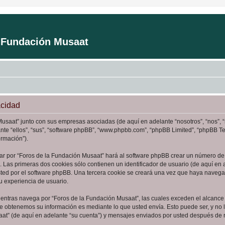
a Fundación Musaat
acidad
Musaat” junto con sus empresas asociadas (de aquí en adelante “nosotros”, “nos”, 
ante “ellos”, “sus”, “software phpBB”, “www.phpbb.com”, “phpBB Limited”, “phpBB 
ormación”).
ar por “Foros de la Fundación Musaat” hará al software phpBB crear un número de 
Las primeras dos cookies sólo contienen un identificador de usuario (de aquí en a
sted por el software phpBB. Una tercera cookie se creará una vez que haya naveg
su experiencia de usuario.
ntras navega por “Foros de la Fundación Musaat”, las cuales exceden el alcance 
e obtenemos su información es mediante lo que usted envía. Esto puede ser, y no 
aat” (de aquí en adelante “su cuenta”) y mensajes enviados por usted después de re