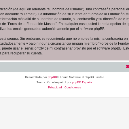
cación (de aquí en adelante “su nombre de usuario”), una contraseña personal em
 en adelante “su email”). La información de su cuenta en “Foros de la Fundación Mu
 información más allá de su nombre de usuario, su contraseña y su dirección de e-m
erio de “Foros de la Fundación Musaat”. En cualquier caso, usted tiene la opción de
ctivar los emails generados automáticamente por el software phpBB.
to está segura. Sin embargo, se recomienda que no emplee la misma contraseña en 
 cuidadosamente y bajo ninguna circunstancia ningún miembro “Foros de la Fundaci
 puede usar el servicio “Olvidé mi contraseña” provisto por el software phpBB. Est
 para recuperar su cuenta.
Desarrollado por
phpBB
® Forum Software © phpBB Limited
Traducción al español por
phpBB España
Privacidad
|
Condiciones