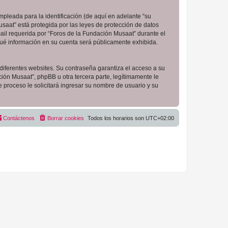
pleada para la identificación (de aquí en adelante “su
saat” está protegida por las leyes de protección de datos
ail requerida por “Foros de la Fundación Musaat” durante el
 qué información en su cuenta será públicamente exhibida.
diferentes websites. Su contraseña garantiza el acceso a su
ón Musaat”, phpBB u otra tercera parte, legítimamente le
e proceso le solicitará ingresar su nombre de usuario y su
Contáctenos
Borrar cookies
Todos los horarios son
UTC+02:00