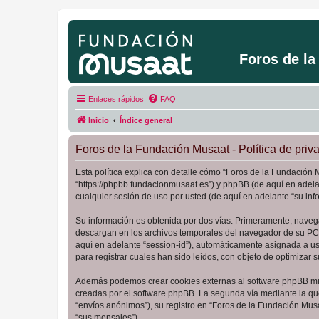
Foros de l
Enlaces rápidos
FAQ
Inicio
Índice general
Foros de la Fundación Musaat - Política de priv
Esta política explica con detalle cómo “Foros de la Fundación 
“https://phpbb.fundacionmusaat.es”) y phpBB (de aquí en adel
cualquier sesión de uso por usted (de aquí en adelante “su inf
Su información es obtenida por dos vías. Primeramente, naveg
descargan en los archivos temporales del navegador de su PC. 
aquí en adelante “session-id”), automáticamente asignada a u
para registrar cuales han sido leídos, con objeto de optimizar 
Además podemos crear cookies externas al software phpBB mie
creadas por el software phpBB. La segunda vía mediante la qu
“envíos anónimos”), su registro en “Foros de la Fundación Mus
“sus mensajes”).