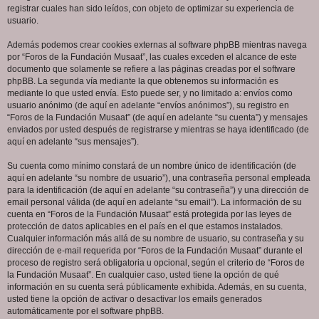
registrar cuales han sido leídos, con objeto de optimizar su experiencia de
usuario.
Además podemos crear cookies externas al software phpBB mientras navega
por “Foros de la Fundación Musaat”, las cuales exceden el alcance de este
documento que solamente se refiere a las páginas creadas por el software
phpBB. La segunda vía mediante la que obtenemos su información es
mediante lo que usted envía. Esto puede ser, y no limitado a: envíos como
usuario anónimo (de aquí en adelante “envíos anónimos”), su registro en
“Foros de la Fundación Musaat” (de aquí en adelante “su cuenta”) y mensajes
enviados por usted después de registrarse y mientras se haya identificado (de
aquí en adelante “sus mensajes”).
Su cuenta como mínimo constará de un nombre único de identificación (de
aquí en adelante “su nombre de usuario”), una contraseña personal empleada
para la identificación (de aquí en adelante “su contraseña”) y una dirección de
email personal válida (de aquí en adelante “su email”). La información de su
cuenta en “Foros de la Fundación Musaat” está protegida por las leyes de
protección de datos aplicables en el país en el que estamos instalados.
Cualquier información más allá de su nombre de usuario, su contraseña y su
dirección de e-mail requerida por “Foros de la Fundación Musaat” durante el
proceso de registro será obligatoria u opcional, según el criterio de “Foros de
la Fundación Musaat”. En cualquier caso, usted tiene la opción de qué
información en su cuenta será públicamente exhibida. Además, en su cuenta,
usted tiene la opción de activar o desactivar los emails generados
automáticamente por el software phpBB.