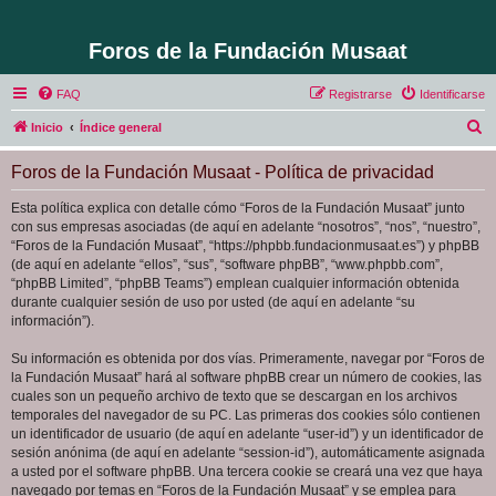
Foros de la Fundación Musaat
FAQ
Registrarse
Identificarse
B
Inicio
Índice general
u
Foros de la Fundación Musaat - Política de privacidad
s
c
Esta política explica con detalle cómo “Foros de la Fundación Musaat” junto
con sus empresas asociadas (de aquí en adelante “nosotros”, “nos”, “nuestro”,
a
“Foros de la Fundación Musaat”, “https://phpbb.fundacionmusaat.es”) y phpBB
r
(de aquí en adelante “ellos”, “sus”, “software phpBB”, “www.phpbb.com”,
“phpBB Limited”, “phpBB Teams”) emplean cualquier información obtenida
durante cualquier sesión de uso por usted (de aquí en adelante “su
información”).
Su información es obtenida por dos vías. Primeramente, navegar por “Foros de
la Fundación Musaat” hará al software phpBB crear un número de cookies, las
cuales son un pequeño archivo de texto que se descargan en los archivos
temporales del navegador de su PC. Las primeras dos cookies sólo contienen
un identificador de usuario (de aquí en adelante “user-id”) y un identificador de
sesión anónima (de aquí en adelante “session-id”), automáticamente asignada
a usted por el software phpBB. Una tercera cookie se creará una vez que haya
navegado por temas en “Foros de la Fundación Musaat” y se emplea para