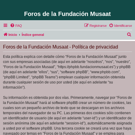
Foros de la Fundación Musaat
FAQ
Registrarse
Identificarse
B
Inicio
Índice general
u
Foros de la Fundación Musaat - Política de privacidad
s
c
Esta política explica con detalle cómo “Foros de la Fundación Musaat” junto
con sus empresas asociadas (de aquí en adelante “nosotros”, “nos”, “nuestro”,
a
“Foros de la Fundación Musaat”, “https://phpbb.fundacionmusaat.es”) y phpBB
r
(de aquí en adelante “ellos”, “sus”, “software phpBB”, “www.phpbb.com”,
“phpBB Limited”, “phpBB Teams”) emplean cualquier información obtenida
durante cualquier sesión de uso por usted (de aquí en adelante “su
información”).
Su información es obtenida por dos vías. Primeramente, navegar por “Foros de
la Fundación Musaat” hará al software phpBB crear un número de cookies, las
cuales son un pequeño archivo de texto que se descargan en los archivos
temporales del navegador de su PC. Las primeras dos cookies sólo contienen
un identificador de usuario (de aquí en adelante “user-id”) y un identificador de
sesión anónima (de aquí en adelante “session-id”), automáticamente asignada
a usted por el software phpBB. Una tercera cookie se creará una vez que haya
navegado por temas en “Foros de la Fundación Musaat” y se emplea para