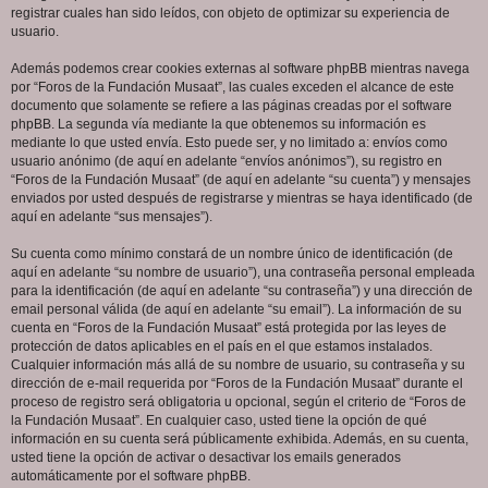
registrar cuales han sido leídos, con objeto de optimizar su experiencia de
usuario.
Además podemos crear cookies externas al software phpBB mientras navega
por “Foros de la Fundación Musaat”, las cuales exceden el alcance de este
documento que solamente se refiere a las páginas creadas por el software
phpBB. La segunda vía mediante la que obtenemos su información es
mediante lo que usted envía. Esto puede ser, y no limitado a: envíos como
usuario anónimo (de aquí en adelante “envíos anónimos”), su registro en
“Foros de la Fundación Musaat” (de aquí en adelante “su cuenta”) y mensajes
enviados por usted después de registrarse y mientras se haya identificado (de
aquí en adelante “sus mensajes”).
Su cuenta como mínimo constará de un nombre único de identificación (de
aquí en adelante “su nombre de usuario”), una contraseña personal empleada
para la identificación (de aquí en adelante “su contraseña”) y una dirección de
email personal válida (de aquí en adelante “su email”). La información de su
cuenta en “Foros de la Fundación Musaat” está protegida por las leyes de
protección de datos aplicables en el país en el que estamos instalados.
Cualquier información más allá de su nombre de usuario, su contraseña y su
dirección de e-mail requerida por “Foros de la Fundación Musaat” durante el
proceso de registro será obligatoria u opcional, según el criterio de “Foros de
la Fundación Musaat”. En cualquier caso, usted tiene la opción de qué
información en su cuenta será públicamente exhibida. Además, en su cuenta,
usted tiene la opción de activar o desactivar los emails generados
automáticamente por el software phpBB.