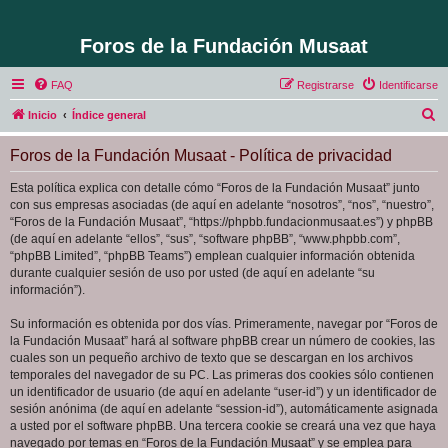
Foros de la Fundación Musaat
FAQ
Registrarse
Identificarse
B
Inicio
Índice general
u
Foros de la Fundación Musaat - Política de privacidad
s
c
Esta política explica con detalle cómo “Foros de la Fundación Musaat” junto
con sus empresas asociadas (de aquí en adelante “nosotros”, “nos”, “nuestro”,
a
“Foros de la Fundación Musaat”, “https://phpbb.fundacionmusaat.es”) y phpBB
r
(de aquí en adelante “ellos”, “sus”, “software phpBB”, “www.phpbb.com”,
“phpBB Limited”, “phpBB Teams”) emplean cualquier información obtenida
durante cualquier sesión de uso por usted (de aquí en adelante “su
información”).
Su información es obtenida por dos vías. Primeramente, navegar por “Foros de
la Fundación Musaat” hará al software phpBB crear un número de cookies, las
cuales son un pequeño archivo de texto que se descargan en los archivos
temporales del navegador de su PC. Las primeras dos cookies sólo contienen
un identificador de usuario (de aquí en adelante “user-id”) y un identificador de
sesión anónima (de aquí en adelante “session-id”), automáticamente asignada
a usted por el software phpBB. Una tercera cookie se creará una vez que haya
navegado por temas en “Foros de la Fundación Musaat” y se emplea para