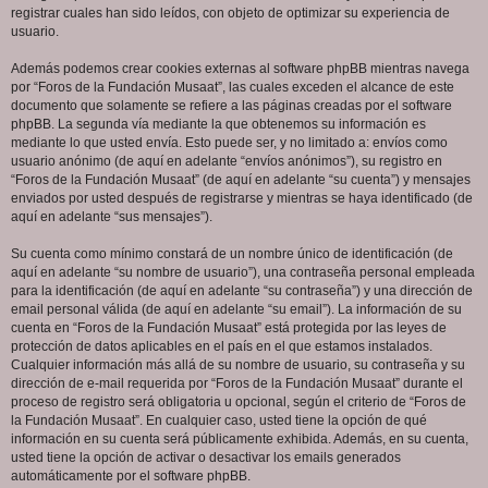
registrar cuales han sido leídos, con objeto de optimizar su experiencia de
usuario.
Además podemos crear cookies externas al software phpBB mientras navega
por “Foros de la Fundación Musaat”, las cuales exceden el alcance de este
documento que solamente se refiere a las páginas creadas por el software
phpBB. La segunda vía mediante la que obtenemos su información es
mediante lo que usted envía. Esto puede ser, y no limitado a: envíos como
usuario anónimo (de aquí en adelante “envíos anónimos”), su registro en
“Foros de la Fundación Musaat” (de aquí en adelante “su cuenta”) y mensajes
enviados por usted después de registrarse y mientras se haya identificado (de
aquí en adelante “sus mensajes”).
Su cuenta como mínimo constará de un nombre único de identificación (de
aquí en adelante “su nombre de usuario”), una contraseña personal empleada
para la identificación (de aquí en adelante “su contraseña”) y una dirección de
email personal válida (de aquí en adelante “su email”). La información de su
cuenta en “Foros de la Fundación Musaat” está protegida por las leyes de
protección de datos aplicables en el país en el que estamos instalados.
Cualquier información más allá de su nombre de usuario, su contraseña y su
dirección de e-mail requerida por “Foros de la Fundación Musaat” durante el
proceso de registro será obligatoria u opcional, según el criterio de “Foros de
la Fundación Musaat”. En cualquier caso, usted tiene la opción de qué
información en su cuenta será públicamente exhibida. Además, en su cuenta,
usted tiene la opción de activar o desactivar los emails generados
automáticamente por el software phpBB.