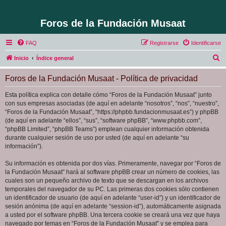
Foros de la Fundación Musaat
FAQ
Registrarse
Identificarse
B
Inicio
Índice general
u
Foros de la Fundación Musaat - Política de privacidad
s
c
Esta política explica con detalle cómo “Foros de la Fundación Musaat” junto
con sus empresas asociadas (de aquí en adelante “nosotros”, “nos”, “nuestro”,
a
“Foros de la Fundación Musaat”, “https://phpbb.fundacionmusaat.es”) y phpBB
r
(de aquí en adelante “ellos”, “sus”, “software phpBB”, “www.phpbb.com”,
“phpBB Limited”, “phpBB Teams”) emplean cualquier información obtenida
durante cualquier sesión de uso por usted (de aquí en adelante “su
información”).
Su información es obtenida por dos vías. Primeramente, navegar por “Foros de
la Fundación Musaat” hará al software phpBB crear un número de cookies, las
cuales son un pequeño archivo de texto que se descargan en los archivos
temporales del navegador de su PC. Las primeras dos cookies sólo contienen
un identificador de usuario (de aquí en adelante “user-id”) y un identificador de
sesión anónima (de aquí en adelante “session-id”), automáticamente asignada
a usted por el software phpBB. Una tercera cookie se creará una vez que haya
navegado por temas en “Foros de la Fundación Musaat” y se emplea para