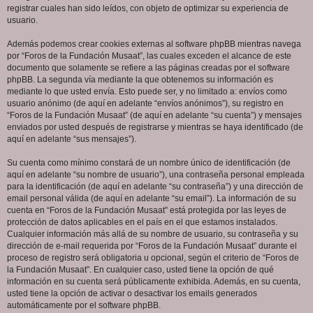
registrar cuales han sido leídos, con objeto de optimizar su experiencia de
usuario.
Además podemos crear cookies externas al software phpBB mientras navega
por “Foros de la Fundación Musaat”, las cuales exceden el alcance de este
documento que solamente se refiere a las páginas creadas por el software
phpBB. La segunda vía mediante la que obtenemos su información es
mediante lo que usted envía. Esto puede ser, y no limitado a: envíos como
usuario anónimo (de aquí en adelante “envíos anónimos”), su registro en
“Foros de la Fundación Musaat” (de aquí en adelante “su cuenta”) y mensajes
enviados por usted después de registrarse y mientras se haya identificado (de
aquí en adelante “sus mensajes”).
Su cuenta como mínimo constará de un nombre único de identificación (de
aquí en adelante “su nombre de usuario”), una contraseña personal empleada
para la identificación (de aquí en adelante “su contraseña”) y una dirección de
email personal válida (de aquí en adelante “su email”). La información de su
cuenta en “Foros de la Fundación Musaat” está protegida por las leyes de
protección de datos aplicables en el país en el que estamos instalados.
Cualquier información más allá de su nombre de usuario, su contraseña y su
dirección de e-mail requerida por “Foros de la Fundación Musaat” durante el
proceso de registro será obligatoria u opcional, según el criterio de “Foros de
la Fundación Musaat”. En cualquier caso, usted tiene la opción de qué
información en su cuenta será públicamente exhibida. Además, en su cuenta,
usted tiene la opción de activar o desactivar los emails generados
automáticamente por el software phpBB.