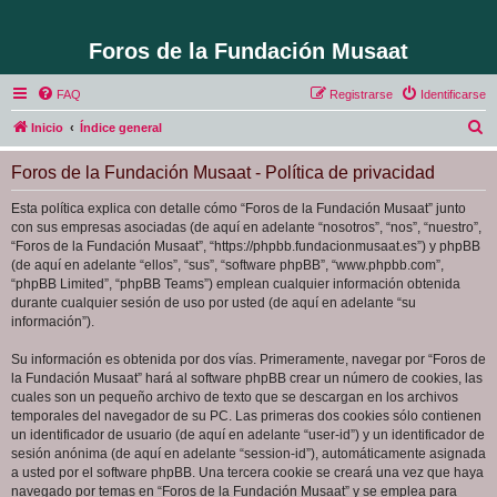
Foros de la Fundación Musaat
FAQ
Registrarse
Identificarse
B
Inicio
Índice general
u
Foros de la Fundación Musaat - Política de privacidad
s
c
Esta política explica con detalle cómo “Foros de la Fundación Musaat” junto
con sus empresas asociadas (de aquí en adelante “nosotros”, “nos”, “nuestro”,
a
“Foros de la Fundación Musaat”, “https://phpbb.fundacionmusaat.es”) y phpBB
r
(de aquí en adelante “ellos”, “sus”, “software phpBB”, “www.phpbb.com”,
“phpBB Limited”, “phpBB Teams”) emplean cualquier información obtenida
durante cualquier sesión de uso por usted (de aquí en adelante “su
información”).
Su información es obtenida por dos vías. Primeramente, navegar por “Foros de
la Fundación Musaat” hará al software phpBB crear un número de cookies, las
cuales son un pequeño archivo de texto que se descargan en los archivos
temporales del navegador de su PC. Las primeras dos cookies sólo contienen
un identificador de usuario (de aquí en adelante “user-id”) y un identificador de
sesión anónima (de aquí en adelante “session-id”), automáticamente asignada
a usted por el software phpBB. Una tercera cookie se creará una vez que haya
navegado por temas en “Foros de la Fundación Musaat” y se emplea para