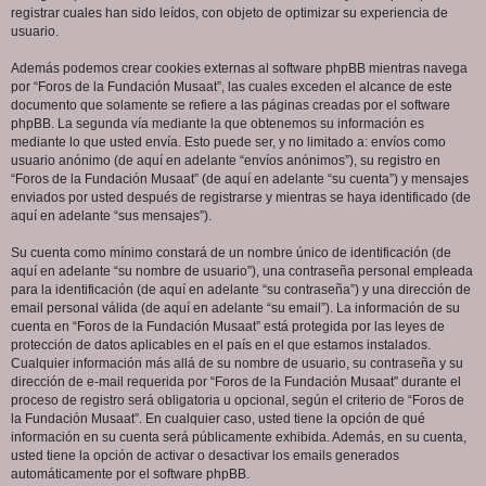
registrar cuales han sido leídos, con objeto de optimizar su experiencia de
usuario.
Además podemos crear cookies externas al software phpBB mientras navega
por “Foros de la Fundación Musaat”, las cuales exceden el alcance de este
documento que solamente se refiere a las páginas creadas por el software
phpBB. La segunda vía mediante la que obtenemos su información es
mediante lo que usted envía. Esto puede ser, y no limitado a: envíos como
usuario anónimo (de aquí en adelante “envíos anónimos”), su registro en
“Foros de la Fundación Musaat” (de aquí en adelante “su cuenta”) y mensajes
enviados por usted después de registrarse y mientras se haya identificado (de
aquí en adelante “sus mensajes”).
Su cuenta como mínimo constará de un nombre único de identificación (de
aquí en adelante “su nombre de usuario”), una contraseña personal empleada
para la identificación (de aquí en adelante “su contraseña”) y una dirección de
email personal válida (de aquí en adelante “su email”). La información de su
cuenta en “Foros de la Fundación Musaat” está protegida por las leyes de
protección de datos aplicables en el país en el que estamos instalados.
Cualquier información más allá de su nombre de usuario, su contraseña y su
dirección de e-mail requerida por “Foros de la Fundación Musaat” durante el
proceso de registro será obligatoria u opcional, según el criterio de “Foros de
la Fundación Musaat”. En cualquier caso, usted tiene la opción de qué
información en su cuenta será públicamente exhibida. Además, en su cuenta,
usted tiene la opción de activar o desactivar los emails generados
automáticamente por el software phpBB.