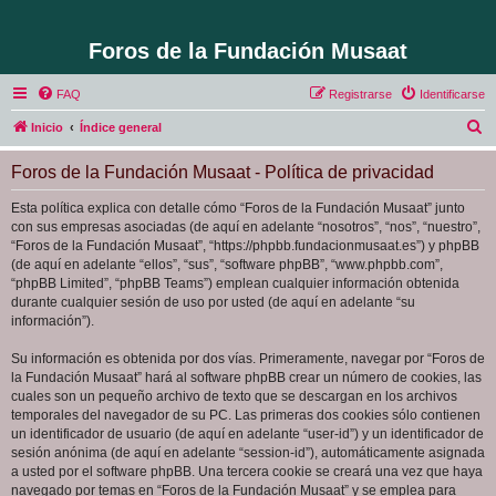
Foros de la Fundación Musaat
FAQ
Registrarse
Identificarse
B
Inicio
Índice general
u
Foros de la Fundación Musaat - Política de privacidad
s
c
Esta política explica con detalle cómo “Foros de la Fundación Musaat” junto
con sus empresas asociadas (de aquí en adelante “nosotros”, “nos”, “nuestro”,
a
“Foros de la Fundación Musaat”, “https://phpbb.fundacionmusaat.es”) y phpBB
r
(de aquí en adelante “ellos”, “sus”, “software phpBB”, “www.phpbb.com”,
“phpBB Limited”, “phpBB Teams”) emplean cualquier información obtenida
durante cualquier sesión de uso por usted (de aquí en adelante “su
información”).
Su información es obtenida por dos vías. Primeramente, navegar por “Foros de
la Fundación Musaat” hará al software phpBB crear un número de cookies, las
cuales son un pequeño archivo de texto que se descargan en los archivos
temporales del navegador de su PC. Las primeras dos cookies sólo contienen
un identificador de usuario (de aquí en adelante “user-id”) y un identificador de
sesión anónima (de aquí en adelante “session-id”), automáticamente asignada
a usted por el software phpBB. Una tercera cookie se creará una vez que haya
navegado por temas en “Foros de la Fundación Musaat” y se emplea para