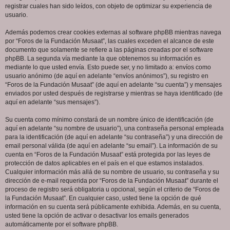
registrar cuales han sido leídos, con objeto de optimizar su experiencia de
usuario.
Además podemos crear cookies externas al software phpBB mientras navega
por “Foros de la Fundación Musaat”, las cuales exceden el alcance de este
documento que solamente se refiere a las páginas creadas por el software
phpBB. La segunda vía mediante la que obtenemos su información es
mediante lo que usted envía. Esto puede ser, y no limitado a: envíos como
usuario anónimo (de aquí en adelante “envíos anónimos”), su registro en
“Foros de la Fundación Musaat” (de aquí en adelante “su cuenta”) y mensajes
enviados por usted después de registrarse y mientras se haya identificado (de
aquí en adelante “sus mensajes”).
Su cuenta como mínimo constará de un nombre único de identificación (de
aquí en adelante “su nombre de usuario”), una contraseña personal empleada
para la identificación (de aquí en adelante “su contraseña”) y una dirección de
email personal válida (de aquí en adelante “su email”). La información de su
cuenta en “Foros de la Fundación Musaat” está protegida por las leyes de
protección de datos aplicables en el país en el que estamos instalados.
Cualquier información más allá de su nombre de usuario, su contraseña y su
dirección de e-mail requerida por “Foros de la Fundación Musaat” durante el
proceso de registro será obligatoria u opcional, según el criterio de “Foros de
la Fundación Musaat”. En cualquier caso, usted tiene la opción de qué
información en su cuenta será públicamente exhibida. Además, en su cuenta,
usted tiene la opción de activar o desactivar los emails generados
automáticamente por el software phpBB.