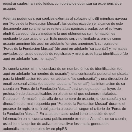
registrar cuales han sido leídos, con objeto de optimizar su experiencia de
usuario.
Además podemos crear cookies externas al software phpBB mientras navega
por “Foros de la Fundación Musaat”, las cuales exceden el alcance de este
documento que solamente se refiere a las páginas creadas por el software
phpBB. La segunda vía mediante la que obtenemos su información es
mediante lo que usted envía. Esto puede ser, y no limitado a: envíos como
usuario anónimo (de aquí en adelante “envíos anónimos”), su registro en
“Foros de la Fundación Musaat” (de aquí en adelante “su cuenta”) y mensajes
enviados por usted después de registrarse y mientras se haya identificado (de
aquí en adelante “sus mensajes”).
Su cuenta como mínimo constará de un nombre único de identificación (de
aquí en adelante “su nombre de usuario”), una contraseña personal empleada
para la identificación (de aquí en adelante “su contraseña”) y una dirección de
email personal válida (de aquí en adelante “su email”). La información de su
cuenta en “Foros de la Fundación Musaat” está protegida por las leyes de
protección de datos aplicables en el país en el que estamos instalados.
Cualquier información más allá de su nombre de usuario, su contraseña y su
dirección de e-mail requerida por “Foros de la Fundación Musaat” durante el
proceso de registro será obligatoria u opcional, según el criterio de “Foros de
la Fundación Musaat”. En cualquier caso, usted tiene la opción de qué
información en su cuenta será públicamente exhibida. Además, en su cuenta,
usted tiene la opción de activar o desactivar los emails generados
automáticamente por el software phpBB.