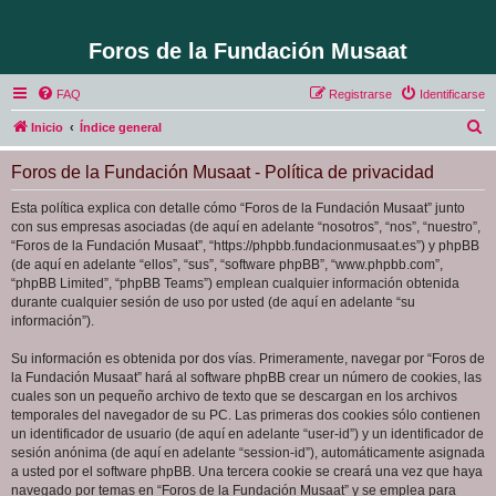
Foros de la Fundación Musaat
FAQ
Registrarse
Identificarse
B
Inicio
Índice general
u
Foros de la Fundación Musaat - Política de privacidad
s
c
Esta política explica con detalle cómo “Foros de la Fundación Musaat” junto
con sus empresas asociadas (de aquí en adelante “nosotros”, “nos”, “nuestro”,
a
“Foros de la Fundación Musaat”, “https://phpbb.fundacionmusaat.es”) y phpBB
r
(de aquí en adelante “ellos”, “sus”, “software phpBB”, “www.phpbb.com”,
“phpBB Limited”, “phpBB Teams”) emplean cualquier información obtenida
durante cualquier sesión de uso por usted (de aquí en adelante “su
información”).
Su información es obtenida por dos vías. Primeramente, navegar por “Foros de
la Fundación Musaat” hará al software phpBB crear un número de cookies, las
cuales son un pequeño archivo de texto que se descargan en los archivos
temporales del navegador de su PC. Las primeras dos cookies sólo contienen
un identificador de usuario (de aquí en adelante “user-id”) y un identificador de
sesión anónima (de aquí en adelante “session-id”), automáticamente asignada
a usted por el software phpBB. Una tercera cookie se creará una vez que haya
navegado por temas en “Foros de la Fundación Musaat” y se emplea para