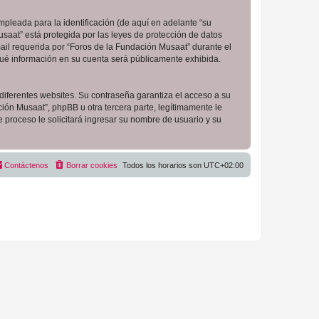
pleada para la identificación (de aquí en adelante “su
saat” está protegida por las leyes de protección de datos
ail requerida por “Foros de la Fundación Musaat” durante el
 qué información en su cuenta será públicamente exhibida.
diferentes websites. Su contraseña garantiza el acceso a su
ón Musaat”, phpBB u otra tercera parte, legítimamente le
e proceso le solicitará ingresar su nombre de usuario y su
Contáctenos
Borrar cookies
Todos los horarios son
UTC+02:00