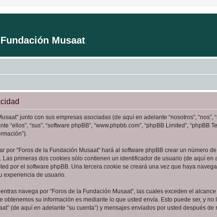
a Fundación Musaat
acidad
Musaat” junto con sus empresas asociadas (de aquí en adelante “nosotros”, “nos”, 
ante “ellos”, “sus”, “software phpBB”, “www.phpbb.com”, “phpBB Limited”, “phpBB 
ormación”).
ar por “Foros de la Fundación Musaat” hará al software phpBB crear un número de 
Las primeras dos cookies sólo contienen un identificador de usuario (de aquí en a
sted por el software phpBB. Una tercera cookie se creará una vez que haya naveg
su experiencia de usuario.
ntras navega por “Foros de la Fundación Musaat”, las cuales exceden el alcance 
e obtenemos su información es mediante lo que usted envía. Esto puede ser, y no 
aat” (de aquí en adelante “su cuenta”) y mensajes enviados por usted después de re