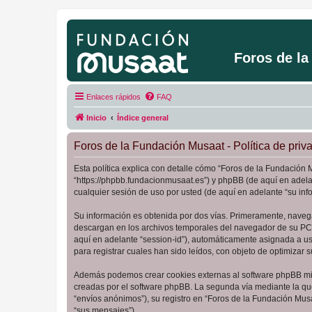
Foros de l
Enlaces rápidos
FAQ
Inicio
Índice general
Foros de la Fundación Musaat - Política de priv
Esta política explica con detalle cómo “Foros de la Fundación 
“https://phpbb.fundacionmusaat.es”) y phpBB (de aquí en adel
cualquier sesión de uso por usted (de aquí en adelante “su inf
Su información es obtenida por dos vías. Primeramente, naveg
descargan en los archivos temporales del navegador de su PC. 
aquí en adelante “session-id”), automáticamente asignada a u
para registrar cuales han sido leídos, con objeto de optimizar 
Además podemos crear cookies externas al software phpBB mie
creadas por el software phpBB. La segunda vía mediante la qu
“envíos anónimos”), su registro en “Foros de la Fundación Mus
“sus mensajes”).