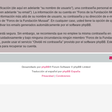
cación (de aquí en adelante “su nombre de usuario”), una contraseña personal em
 en adelante “su email”). La información de su cuenta en “Foros de la Fundación Mu
 información más allá de su nombre de usuario, su contraseña y su dirección de e-m
erio de “Foros de la Fundación Musaat”. En cualquier caso, usted tiene la opción de
ctivar los emails generados automáticamente por el software phpBB.
to está segura. Sin embargo, se recomienda que no emplee la misma contraseña en 
 cuidadosamente y bajo ninguna circunstancia ningún miembro “Foros de la Fundaci
 puede usar el servicio “Olvidé mi contraseña” provisto por el software phpBB. Est
 para recuperar su cuenta.
Desarrollado por
phpBB
® Forum Software © phpBB Limited
Traducción al español por
phpBB España
Privacidad
|
Condiciones