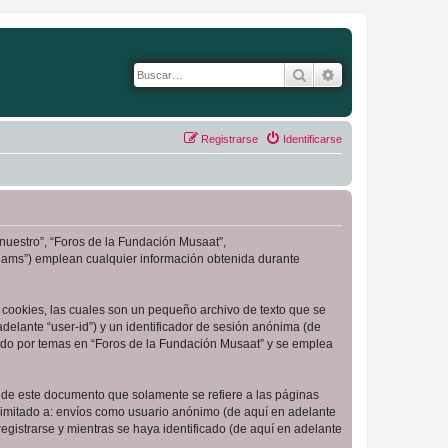
Buscar
Búsqueda avanza
Registrarse
Identificarse
“nuestro”, “Foros de la Fundación Musaat”,
Teams”) emplean cualquier información obtenida durante
cookies, las cuales son un pequeño archivo de texto que se
delante “user-id”) y un identificador de sesión anónima (de
ado por temas en “Foros de la Fundación Musaat” y se emplea
de este documento que solamente se refiere a las páginas
limitado a: envíos como usuario anónimo (de aquí en adelante
gistrarse y mientras se haya identificado (de aquí en adelante