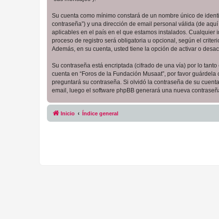
Su cuenta como mínimo constará de un nombre único de identifi
contraseña”) y una dirección de email personal válida (de aquí
aplicables en el país en el que estamos instalados. Cualquier
proceso de registro será obligatoria u opcional, según el crit
Además, en su cuenta, usted tiene la opción de activar o desa
Su contraseña está encriptada (cifrado de una vía) por lo tan
cuenta en “Foros de la Fundación Musaat”, por favor guárdela
preguntará su contraseña. Si olvidó la contraseña de su cuenta,
email, luego el software phpBB generará una nueva contraseña
Inicio
Índice general