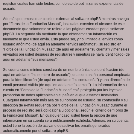
registrar cuales han sido leídos, con objeto de optimizar su experiencia de
usuario.
Además podemos crear cookies externas al software phpBB mientras navega
por “Foros de la Fundación Musaat”, las cuales exceden el alcance de este
documento que solamente se refiere a las páginas creadas por el software
phpBB. La segunda vía mediante la que obtenemos su información es
mediante lo que usted envía. Esto puede ser, y no limitado a: envíos como
usuario anónimo (de aquí en adelante “envíos anónimos”), su registro en
“Foros de la Fundación Musaat” (de aquí en adelante “su cuenta”) y mensajes
enviados por usted después de registrarse y mientras se haya identificado (de
aquí en adelante “sus mensajes”).
Su cuenta como mínimo constará de un nombre único de identificación (de
aquí en adelante “su nombre de usuario”), una contraseña personal empleada
para la identificación (de aquí en adelante “su contraseña”) y una dirección de
email personal válida (de aquí en adelante “su email”). La información de su
cuenta en “Foros de la Fundación Musaat” está protegida por las leyes de
protección de datos aplicables en el país en el que estamos instalados.
Cualquier información más allá de su nombre de usuario, su contraseña y su
dirección de e-mail requerida por “Foros de la Fundación Musaat” durante el
proceso de registro será obligatoria u opcional, según el criterio de “Foros de
la Fundación Musaat”. En cualquier caso, usted tiene la opción de qué
información en su cuenta será públicamente exhibida. Además, en su cuenta,
usted tiene la opción de activar o desactivar los emails generados
automáticamente por el software phpBB.