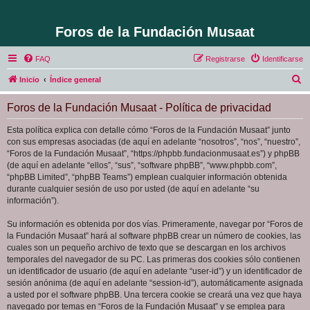
Foros de la Fundación Musaat
FAQ
Registrarse
Identificarse
B
Inicio
Índice general
u
Foros de la Fundación Musaat - Política de privacidad
s
c
Esta política explica con detalle cómo “Foros de la Fundación Musaat” junto
con sus empresas asociadas (de aquí en adelante “nosotros”, “nos”, “nuestro”,
a
“Foros de la Fundación Musaat”, “https://phpbb.fundacionmusaat.es”) y phpBB
r
(de aquí en adelante “ellos”, “sus”, “software phpBB”, “www.phpbb.com”,
“phpBB Limited”, “phpBB Teams”) emplean cualquier información obtenida
durante cualquier sesión de uso por usted (de aquí en adelante “su
información”).
Su información es obtenida por dos vías. Primeramente, navegar por “Foros de
la Fundación Musaat” hará al software phpBB crear un número de cookies, las
cuales son un pequeño archivo de texto que se descargan en los archivos
temporales del navegador de su PC. Las primeras dos cookies sólo contienen
un identificador de usuario (de aquí en adelante “user-id”) y un identificador de
sesión anónima (de aquí en adelante “session-id”), automáticamente asignada
a usted por el software phpBB. Una tercera cookie se creará una vez que haya
navegado por temas en “Foros de la Fundación Musaat” y se emplea para