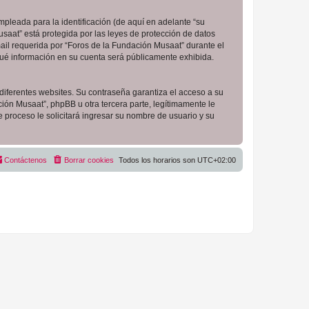
pleada para la identificación (de aquí en adelante “su
saat” está protegida por las leyes de protección de datos
ail requerida por “Foros de la Fundación Musaat” durante el
 qué información en su cuenta será públicamente exhibida.
diferentes websites. Su contraseña garantiza el acceso a su
ón Musaat”, phpBB u otra tercera parte, legítimamente le
e proceso le solicitará ingresar su nombre de usuario y su
Contáctenos
Borrar cookies
Todos los horarios son
UTC+02:00