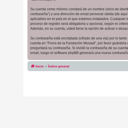
Su cuenta como mínimo constará de un nombre único de identifi
contraseña”) y una dirección de email personal válida (de aquí
aplicables en el país en el que estamos instalados. Cualquier
proceso de registro será obligatoria u opcional, según el crit
Además, en su cuenta, usted tiene la opción de activar o desa
Su contraseña está encriptada (cifrado de una vía) por lo tan
cuenta en “Foros de la Fundación Musaat”, por favor guárdela
preguntará su contraseña. Si olvidó la contraseña de su cuenta,
email, luego el software phpBB generará una nueva contraseña
Inicio
Índice general