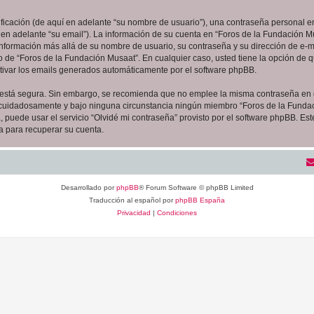
cación (de aquí en adelante “su nombre de usuario”), una contraseña personal em
 en adelante “su email”). La información de su cuenta en “Foros de la Fundación Mu
 información más allá de su nombre de usuario, su contraseña y su dirección de e-m
erio de “Foros de la Fundación Musaat”. En cualquier caso, usted tiene la opción de
ctivar los emails generados automáticamente por el software phpBB.
to está segura. Sin embargo, se recomienda que no emplee la misma contraseña en 
 cuidadosamente y bajo ninguna circunstancia ningún miembro “Foros de la Fundaci
 puede usar el servicio “Olvidé mi contraseña” provisto por el software phpBB. Est
 para recuperar su cuenta.
Desarrollado por
phpBB
® Forum Software © phpBB Limited
Traducción al español por
phpBB España
Privacidad
|
Condiciones