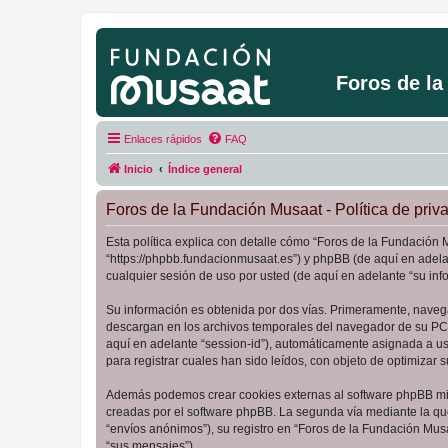
Foros de l
Enlaces rápidos
FAQ
Inicio
Índice general
Foros de la Fundación Musaat - Política de priv
Esta política explica con detalle cómo “Foros de la Fundación 
“https://phpbb.fundacionmusaat.es”) y phpBB (de aquí en adel
cualquier sesión de uso por usted (de aquí en adelante “su inf
Su información es obtenida por dos vías. Primeramente, naveg
descargan en los archivos temporales del navegador de su PC. 
aquí en adelante “session-id”), automáticamente asignada a u
para registrar cuales han sido leídos, con objeto de optimizar 
Además podemos crear cookies externas al software phpBB mie
creadas por el software phpBB. La segunda vía mediante la qu
“envíos anónimos”), su registro en “Foros de la Fundación Mus
“sus mensajes”).