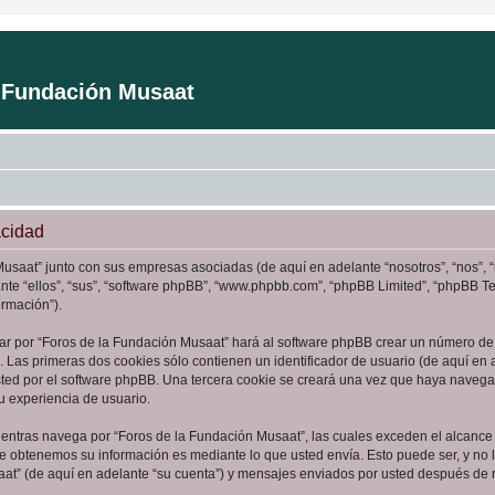
a Fundación Musaat
acidad
Musaat” junto con sus empresas asociadas (de aquí en adelante “nosotros”, “nos”, 
ante “ellos”, “sus”, “software phpBB”, “www.phpbb.com”, “phpBB Limited”, “phpBB 
ormación”).
ar por “Foros de la Fundación Musaat” hará al software phpBB crear un número de 
Las primeras dos cookies sólo contienen un identificador de usuario (de aquí en a
sted por el software phpBB. Una tercera cookie se creará una vez que haya naveg
su experiencia de usuario.
ntras navega por “Foros de la Fundación Musaat”, las cuales exceden el alcance 
e obtenemos su información es mediante lo que usted envía. Esto puede ser, y no 
aat” (de aquí en adelante “su cuenta”) y mensajes enviados por usted después de re