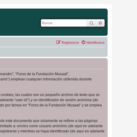
Buscar
Búsqueda avanza
Registrarse
Identificarse
“nuestro”, “Foros de la Fundación Musaat”,
Teams”) emplean cualquier información obtenida durante
cookies, las cuales son un pequeño archivo de texto que se
delante “user-id”) y un identificador de sesión anónima (de
ado por temas en “Foros de la Fundación Musaat” y se emplea
de este documento que solamente se refiere a las páginas
limitado a: envíos como usuario anónimo (de aquí en adelante
gistrarse y mientras se haya identificado (de aquí en adelante