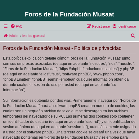
Foros de la Fundación Musaat
FAQ
Registrarse
Identificarse
B
Inicio
Índice general
u
Foros de la Fundación Musaat - Política de privacidad
s
c
Esta política explica con detalle cómo “Foros de la Fundación Musaat” junto
con sus empresas asociadas (de aquí en adelante “nosotros”, “nos”, “nuestro”,
a
“Foros de la Fundación Musaat”, “https://phpbb.fundacionmusaat.es”) y phpBB
r
(de aquí en adelante “ellos”, “sus”, “software phpBB”, “www.phpbb.com”,
“phpBB Limited”, “phpBB Teams”) emplean cualquier información obtenida
durante cualquier sesión de uso por usted (de aquí en adelante “su
información”).
Su información es obtenida por dos vías. Primeramente, navegar por “Foros de
la Fundación Musaat” hará al software phpBB crear un número de cookies, las
cuales son un pequeño archivo de texto que se descargan en los archivos
temporales del navegador de su PC. Las primeras dos cookies sólo contienen
un identificador de usuario (de aquí en adelante “user-id”) y un identificador de
sesión anónima (de aquí en adelante “session-id”), automáticamente asignada
a usted por el software phpBB. Una tercera cookie se creará una vez que haya
navegado por temas en “Foros de la Fundación Musaat” y se emplea para