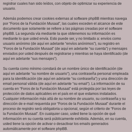
registrar cuales han sido leídos, con objeto de optimizar su experiencia de
usuario.
Además podemos crear cookies externas al software phpBB mientras navega
por “Foros de la Fundación Musaat”, las cuales exceden el alcance de este
documento que solamente se refiere a las páginas creadas por el software
phpBB. La segunda vía mediante la que obtenemos su información es
mediante lo que usted envía. Esto puede ser, y no limitado a: envíos como
usuario anónimo (de aquí en adelante “envíos anónimos”), su registro en
“Foros de la Fundación Musaat” (de aquí en adelante “su cuenta”) y mensajes
enviados por usted después de registrarse y mientras se haya identificado (de
aquí en adelante “sus mensajes”).
Su cuenta como mínimo constará de un nombre único de identificación (de
aquí en adelante “su nombre de usuario”), una contraseña personal empleada
para la identificación (de aquí en adelante “su contraseña”) y una dirección de
email personal válida (de aquí en adelante “su email”). La información de su
cuenta en “Foros de la Fundación Musaat” está protegida por las leyes de
protección de datos aplicables en el país en el que estamos instalados.
Cualquier información más allá de su nombre de usuario, su contraseña y su
dirección de e-mail requerida por “Foros de la Fundación Musaat” durante el
proceso de registro será obligatoria u opcional, según el criterio de “Foros de
la Fundación Musaat”. En cualquier caso, usted tiene la opción de qué
información en su cuenta será públicamente exhibida. Además, en su cuenta,
usted tiene la opción de activar o desactivar los emails generados
automáticamente por el software phpBB.