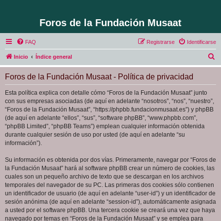
Foros de la Fundación Musaat
FAQ
Registrarse
Identificarse
B
Inicio
Índice general
u
Foros de la Fundación Musaat - Política de privacidad
s
c
Esta política explica con detalle cómo “Foros de la Fundación Musaat” junto
con sus empresas asociadas (de aquí en adelante “nosotros”, “nos”, “nuestro”,
a
“Foros de la Fundación Musaat”, “https://phpbb.fundacionmusaat.es”) y phpBB
r
(de aquí en adelante “ellos”, “sus”, “software phpBB”, “www.phpbb.com”,
“phpBB Limited”, “phpBB Teams”) emplean cualquier información obtenida
durante cualquier sesión de uso por usted (de aquí en adelante “su
información”).
Su información es obtenida por dos vías. Primeramente, navegar por “Foros de
la Fundación Musaat” hará al software phpBB crear un número de cookies, las
cuales son un pequeño archivo de texto que se descargan en los archivos
temporales del navegador de su PC. Las primeras dos cookies sólo contienen
un identificador de usuario (de aquí en adelante “user-id”) y un identificador de
sesión anónima (de aquí en adelante “session-id”), automáticamente asignada
a usted por el software phpBB. Una tercera cookie se creará una vez que haya
navegado por temas en “Foros de la Fundación Musaat” y se emplea para