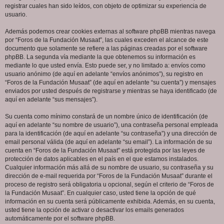
registrar cuales han sido leídos, con objeto de optimizar su experiencia de
usuario.
Además podemos crear cookies externas al software phpBB mientras navega
por “Foros de la Fundación Musaat”, las cuales exceden el alcance de este
documento que solamente se refiere a las páginas creadas por el software
phpBB. La segunda vía mediante la que obtenemos su información es
mediante lo que usted envía. Esto puede ser, y no limitado a: envíos como
usuario anónimo (de aquí en adelante “envíos anónimos”), su registro en
“Foros de la Fundación Musaat” (de aquí en adelante “su cuenta”) y mensajes
enviados por usted después de registrarse y mientras se haya identificado (de
aquí en adelante “sus mensajes”).
Su cuenta como mínimo constará de un nombre único de identificación (de
aquí en adelante “su nombre de usuario”), una contraseña personal empleada
para la identificación (de aquí en adelante “su contraseña”) y una dirección de
email personal válida (de aquí en adelante “su email”). La información de su
cuenta en “Foros de la Fundación Musaat” está protegida por las leyes de
protección de datos aplicables en el país en el que estamos instalados.
Cualquier información más allá de su nombre de usuario, su contraseña y su
dirección de e-mail requerida por “Foros de la Fundación Musaat” durante el
proceso de registro será obligatoria u opcional, según el criterio de “Foros de
la Fundación Musaat”. En cualquier caso, usted tiene la opción de qué
información en su cuenta será públicamente exhibida. Además, en su cuenta,
usted tiene la opción de activar o desactivar los emails generados
automáticamente por el software phpBB.