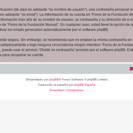
cación (de aquí en adelante “su nombre de usuario”), una contraseña personal em
 en adelante “su email”). La información de su cuenta en “Foros de la Fundación Mu
 información más allá de su nombre de usuario, su contraseña y su dirección de e-m
erio de “Foros de la Fundación Musaat”. En cualquier caso, usted tiene la opción de
ctivar los emails generados automáticamente por el software phpBB.
to está segura. Sin embargo, se recomienda que no emplee la misma contraseña en 
 cuidadosamente y bajo ninguna circunstancia ningún miembro “Foros de la Fundaci
 puede usar el servicio “Olvidé mi contraseña” provisto por el software phpBB. Est
 para recuperar su cuenta.
Desarrollado por
phpBB
® Forum Software © phpBB Limited
Traducción al español por
phpBB España
Privacidad
|
Condiciones