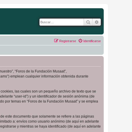
Buscar
Búsqueda avanza
Registrarse
Identificarse
“nuestro”, “Foros de la Fundación Musaat”,
Teams”) emplean cualquier información obtenida durante
cookies, las cuales son un pequeño archivo de texto que se
delante “user-id”) y un identificador de sesión anónima (de
ado por temas en “Foros de la Fundación Musaat” y se emplea
de este documento que solamente se refiere a las páginas
limitado a: envíos como usuario anónimo (de aquí en adelante
gistrarse y mientras se haya identificado (de aquí en adelante