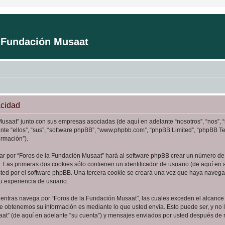
a Fundación Musaat
acidad
Musaat” junto con sus empresas asociadas (de aquí en adelante “nosotros”, “nos”, 
ante “ellos”, “sus”, “software phpBB”, “www.phpbb.com”, “phpBB Limited”, “phpBB 
ormación”).
ar por “Foros de la Fundación Musaat” hará al software phpBB crear un número de 
Las primeras dos cookies sólo contienen un identificador de usuario (de aquí en a
sted por el software phpBB. Una tercera cookie se creará una vez que haya naveg
su experiencia de usuario.
ntras navega por “Foros de la Fundación Musaat”, las cuales exceden el alcance 
e obtenemos su información es mediante lo que usted envía. Esto puede ser, y no 
aat” (de aquí en adelante “su cuenta”) y mensajes enviados por usted después de re