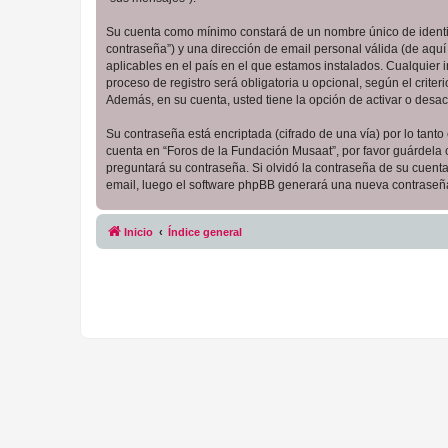
Su cuenta como mínimo constará de un nombre único de identifi
contraseña”) y una dirección de email personal válida (de aquí
aplicables en el país en el que estamos instalados. Cualquier
proceso de registro será obligatoria u opcional, según el crit
Además, en su cuenta, usted tiene la opción de activar o desa
Su contraseña está encriptada (cifrado de una vía) por lo tan
cuenta en “Foros de la Fundación Musaat”, por favor guárdela
preguntará su contraseña. Si olvidó la contraseña de su cuenta,
email, luego el software phpBB generará una nueva contraseña
Inicio
Índice general