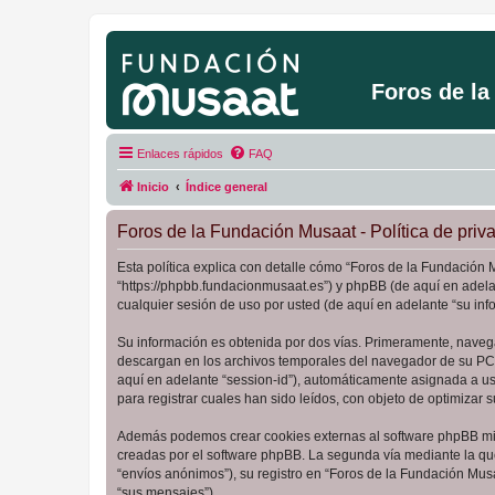
Foros de l
Enlaces rápidos
FAQ
Inicio
Índice general
Foros de la Fundación Musaat - Política de priv
Esta política explica con detalle cómo “Foros de la Fundación 
“https://phpbb.fundacionmusaat.es”) y phpBB (de aquí en adel
cualquier sesión de uso por usted (de aquí en adelante “su inf
Su información es obtenida por dos vías. Primeramente, naveg
descargan en los archivos temporales del navegador de su PC. 
aquí en adelante “session-id”), automáticamente asignada a u
para registrar cuales han sido leídos, con objeto de optimizar 
Además podemos crear cookies externas al software phpBB mie
creadas por el software phpBB. La segunda vía mediante la qu
“envíos anónimos”), su registro en “Foros de la Fundación Mus
“sus mensajes”).