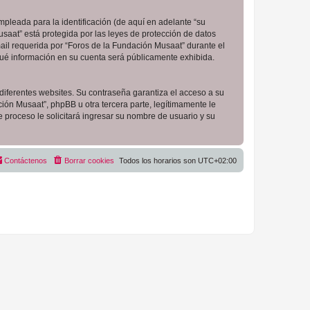
pleada para la identificación (de aquí en adelante “su
saat” está protegida por las leyes de protección de datos
ail requerida por “Foros de la Fundación Musaat” durante el
 qué información en su cuenta será públicamente exhibida.
diferentes websites. Su contraseña garantiza el acceso a su
ón Musaat”, phpBB u otra tercera parte, legítimamente le
e proceso le solicitará ingresar su nombre de usuario y su
Contáctenos
Borrar cookies
Todos los horarios son
UTC+02:00