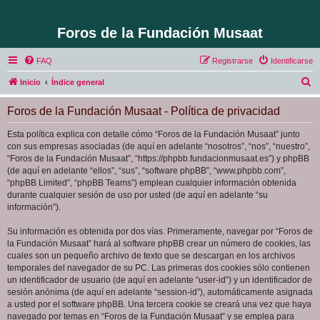
Foros de la Fundación Musaat
FAQ
Registrarse
Identificarse
B
Inicio
Índice general
u
Foros de la Fundación Musaat - Política de privacidad
s
c
Esta política explica con detalle cómo “Foros de la Fundación Musaat” junto
con sus empresas asociadas (de aquí en adelante “nosotros”, “nos”, “nuestro”,
a
“Foros de la Fundación Musaat”, “https://phpbb.fundacionmusaat.es”) y phpBB
r
(de aquí en adelante “ellos”, “sus”, “software phpBB”, “www.phpbb.com”,
“phpBB Limited”, “phpBB Teams”) emplean cualquier información obtenida
durante cualquier sesión de uso por usted (de aquí en adelante “su
información”).
Su información es obtenida por dos vías. Primeramente, navegar por “Foros de
la Fundación Musaat” hará al software phpBB crear un número de cookies, las
cuales son un pequeño archivo de texto que se descargan en los archivos
temporales del navegador de su PC. Las primeras dos cookies sólo contienen
un identificador de usuario (de aquí en adelante “user-id”) y un identificador de
sesión anónima (de aquí en adelante “session-id”), automáticamente asignada
a usted por el software phpBB. Una tercera cookie se creará una vez que haya
navegado por temas en “Foros de la Fundación Musaat” y se emplea para