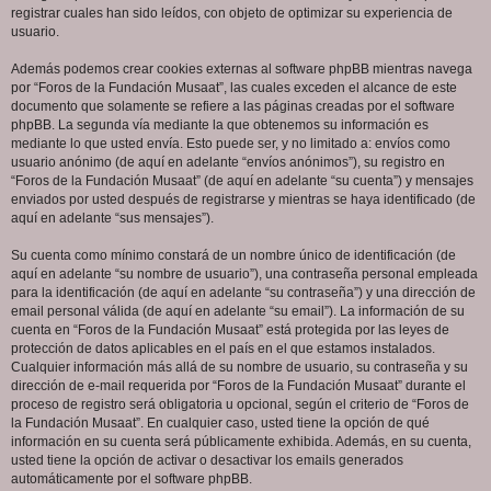
registrar cuales han sido leídos, con objeto de optimizar su experiencia de
usuario.
Además podemos crear cookies externas al software phpBB mientras navega
por “Foros de la Fundación Musaat”, las cuales exceden el alcance de este
documento que solamente se refiere a las páginas creadas por el software
phpBB. La segunda vía mediante la que obtenemos su información es
mediante lo que usted envía. Esto puede ser, y no limitado a: envíos como
usuario anónimo (de aquí en adelante “envíos anónimos”), su registro en
“Foros de la Fundación Musaat” (de aquí en adelante “su cuenta”) y mensajes
enviados por usted después de registrarse y mientras se haya identificado (de
aquí en adelante “sus mensajes”).
Su cuenta como mínimo constará de un nombre único de identificación (de
aquí en adelante “su nombre de usuario”), una contraseña personal empleada
para la identificación (de aquí en adelante “su contraseña”) y una dirección de
email personal válida (de aquí en adelante “su email”). La información de su
cuenta en “Foros de la Fundación Musaat” está protegida por las leyes de
protección de datos aplicables en el país en el que estamos instalados.
Cualquier información más allá de su nombre de usuario, su contraseña y su
dirección de e-mail requerida por “Foros de la Fundación Musaat” durante el
proceso de registro será obligatoria u opcional, según el criterio de “Foros de
la Fundación Musaat”. En cualquier caso, usted tiene la opción de qué
información en su cuenta será públicamente exhibida. Además, en su cuenta,
usted tiene la opción de activar o desactivar los emails generados
automáticamente por el software phpBB.