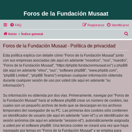
Foros de la Fundación Musaat
FAQ
Registrarse
Identificarse
B
Inicio
Índice general
u
Foros de la Fundación Musaat - Política de privacidad
s
c
Esta política explica con detalle cómo “Foros de la Fundación Musaat” junto
con sus empresas asociadas (de aquí en adelante “nosotros”, “nos”, “nuestro”,
a
“Foros de la Fundación Musaat”, “https://phpbb.fundacionmusaat.es”) y phpBB
r
(de aquí en adelante “ellos”, “sus”, “software phpBB”, “www.phpbb.com”,
“phpBB Limited”, “phpBB Teams”) emplean cualquier información obtenida
durante cualquier sesión de uso por usted (de aquí en adelante “su
información”).
Su información es obtenida por dos vías. Primeramente, navegar por “Foros de
la Fundación Musaat” hará al software phpBB crear un número de cookies, las
cuales son un pequeño archivo de texto que se descargan en los archivos
temporales del navegador de su PC. Las primeras dos cookies sólo contienen
un identificador de usuario (de aquí en adelante “user-id”) y un identificador de
sesión anónima (de aquí en adelante “session-id”), automáticamente asignada
a usted por el software phpBB. Una tercera cookie se creará una vez que haya
navegado por temas en “Foros de la Fundación Musaat” y se emplea para