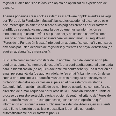
registrar cuales han sido leídos, con objeto de optimizar su experiencia de
usuario.
Además podemos crear cookies externas al software phpBB mientras navega
por “Foros de la Fundación Musaat”, las cuales exceden el alcance de este
documento que solamente se refiere a las páginas creadas por el software
phpBB. La segunda vía mediante la que obtenemos su información es
mediante lo que usted envía. Esto puede ser, y no limitado a: envíos como
usuario anónimo (de aquí en adelante “envíos anónimos”), su registro en
“Foros de la Fundación Musaat” (de aquí en adelante “su cuenta”) y mensajes
enviados por usted después de registrarse y mientras se haya identificado (de
aquí en adelante “sus mensajes”).
Su cuenta como mínimo constará de un nombre único de identificación (de
aquí en adelante “su nombre de usuario”), una contraseña personal empleada
para la identificación (de aquí en adelante “su contraseña”) y una dirección de
email personal válida (de aquí en adelante “su email”). La información de su
cuenta en “Foros de la Fundación Musaat” está protegida por las leyes de
protección de datos aplicables en el país en el que estamos instalados.
Cualquier información más allá de su nombre de usuario, su contraseña y su
dirección de e-mail requerida por “Foros de la Fundación Musaat” durante el
proceso de registro será obligatoria u opcional, según el criterio de “Foros de
la Fundación Musaat”. En cualquier caso, usted tiene la opción de qué
información en su cuenta será públicamente exhibida. Además, en su cuenta,
usted tiene la opción de activar o desactivar los emails generados
automáticamente por el software phpBB.