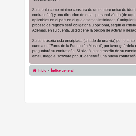
Su cuenta como mínimo constará de un nombre único de identifi
contraseña”) y una dirección de email personal válida (de aquí
aplicables en el país en el que estamos instalados. Cualquier
proceso de registro será obligatoria u opcional, según el crit
Además, en su cuenta, usted tiene la opción de activar o desa
Su contraseña está encriptada (cifrado de una vía) por lo tan
cuenta en “Foros de la Fundación Musaat”, por favor guárdela
preguntará su contraseña. Si olvidó la contraseña de su cuenta,
email, luego el software phpBB generará una nueva contraseña
Inicio
Índice general