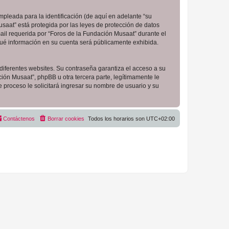
pleada para la identificación (de aquí en adelante “su
saat” está protegida por las leyes de protección de datos
ail requerida por “Foros de la Fundación Musaat” durante el
 qué información en su cuenta será públicamente exhibida.
diferentes websites. Su contraseña garantiza el acceso a su
ón Musaat”, phpBB u otra tercera parte, legítimamente le
e proceso le solicitará ingresar su nombre de usuario y su
Contáctenos
Borrar cookies
Todos los horarios son
UTC+02:00