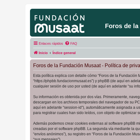
Foros de l
Enlaces rápidos
FAQ
Inicio
Índice general
Foros de la Fundación Musaat - Política de priv
Esta política explica con detalle cómo “Foros de la Fundación 
“https://phpbb.fundacionmusaat.es”) y phpBB (de aquí en adel
cualquier sesión de uso por usted (de aquí en adelante “su inf
Su información es obtenida por dos vías. Primeramente, naveg
descargan en los archivos temporales del navegador de su PC. 
aquí en adelante “session-id”), automáticamente asignada a u
para registrar cuales han sido leídos, con objeto de optimizar 
Además podemos crear cookies externas al software phpBB mie
creadas por el software phpBB. La segunda vía mediante la qu
“envíos anónimos”), su registro en “Foros de la Fundación Mus
“sus mensajes”).