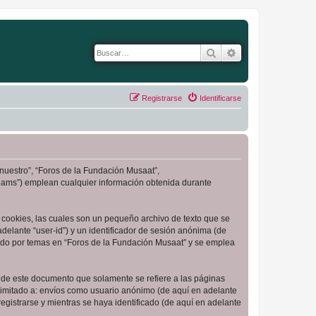
Buscar
Búsqueda avanza
Registrarse
Identificarse
“nuestro”, “Foros de la Fundación Musaat”,
Teams”) emplean cualquier información obtenida durante
cookies, las cuales son un pequeño archivo de texto que se
delante “user-id”) y un identificador de sesión anónima (de
ado por temas en “Foros de la Fundación Musaat” y se emplea
de este documento que solamente se refiere a las páginas
limitado a: envíos como usuario anónimo (de aquí en adelante
gistrarse y mientras se haya identificado (de aquí en adelante