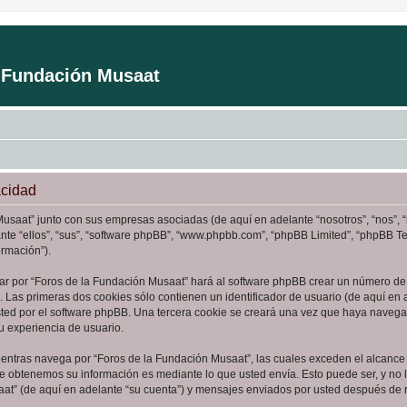
a Fundación Musaat
acidad
Musaat” junto con sus empresas asociadas (de aquí en adelante “nosotros”, “nos”, 
ante “ellos”, “sus”, “software phpBB”, “www.phpbb.com”, “phpBB Limited”, “phpBB 
ormación”).
ar por “Foros de la Fundación Musaat” hará al software phpBB crear un número de 
Las primeras dos cookies sólo contienen un identificador de usuario (de aquí en a
sted por el software phpBB. Una tercera cookie se creará una vez que haya naveg
su experiencia de usuario.
ntras navega por “Foros de la Fundación Musaat”, las cuales exceden el alcance 
e obtenemos su información es mediante lo que usted envía. Esto puede ser, y no 
aat” (de aquí en adelante “su cuenta”) y mensajes enviados por usted después de re