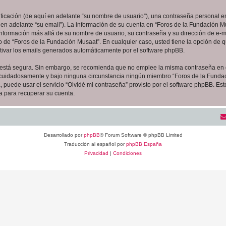
cación (de aquí en adelante “su nombre de usuario”), una contraseña personal em
 en adelante “su email”). La información de su cuenta en “Foros de la Fundación Mu
 información más allá de su nombre de usuario, su contraseña y su dirección de e-m
erio de “Foros de la Fundación Musaat”. En cualquier caso, usted tiene la opción de
ctivar los emails generados automáticamente por el software phpBB.
to está segura. Sin embargo, se recomienda que no emplee la misma contraseña en 
 cuidadosamente y bajo ninguna circunstancia ningún miembro “Foros de la Fundaci
 puede usar el servicio “Olvidé mi contraseña” provisto por el software phpBB. Est
 para recuperar su cuenta.
Desarrollado por
phpBB
® Forum Software © phpBB Limited
Traducción al español por
phpBB España
Privacidad
|
Condiciones