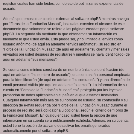
registrar cuales han sido leídos, con objeto de optimizar su experiencia de
usuario.
Además podemos crear cookies externas al software phpBB mientras navega
por “Foros de la Fundación Musaat”, las cuales exceden el alcance de este
documento que solamente se refiere a las páginas creadas por el software
phpBB. La segunda vía mediante la que obtenemos su información es
mediante lo que usted envía. Esto puede ser, y no limitado a: envíos como
usuario anónimo (de aquí en adelante “envíos anónimos”), su registro en
“Foros de la Fundación Musaat” (de aquí en adelante “su cuenta”) y mensajes
enviados por usted después de registrarse y mientras se haya identificado (de
aquí en adelante “sus mensajes”).
Su cuenta como mínimo constará de un nombre único de identificación (de
aquí en adelante “su nombre de usuario”), una contraseña personal empleada
para la identificación (de aquí en adelante “su contraseña”) y una dirección de
email personal válida (de aquí en adelante “su email”). La información de su
cuenta en “Foros de la Fundación Musaat” está protegida por las leyes de
protección de datos aplicables en el país en el que estamos instalados.
Cualquier información más allá de su nombre de usuario, su contraseña y su
dirección de e-mail requerida por “Foros de la Fundación Musaat” durante el
proceso de registro será obligatoria u opcional, según el criterio de “Foros de
la Fundación Musaat”. En cualquier caso, usted tiene la opción de qué
información en su cuenta será públicamente exhibida. Además, en su cuenta,
usted tiene la opción de activar o desactivar los emails generados
automáticamente por el software phpBB.