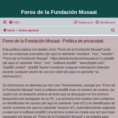
Foros de la Fundación Musaat
FAQ
Registrarse
Identificarse
B
Inicio
Índice general
u
Foros de la Fundación Musaat - Política de privacidad
s
c
Esta política explica con detalle cómo “Foros de la Fundación Musaat” junto
con sus empresas asociadas (de aquí en adelante “nosotros”, “nos”, “nuestro”,
a
“Foros de la Fundación Musaat”, “https://phpbb.fundacionmusaat.es”) y phpBB
r
(de aquí en adelante “ellos”, “sus”, “software phpBB”, “www.phpbb.com”,
“phpBB Limited”, “phpBB Teams”) emplean cualquier información obtenida
durante cualquier sesión de uso por usted (de aquí en adelante “su
información”).
Su información es obtenida por dos vías. Primeramente, navegar por “Foros de
la Fundación Musaat” hará al software phpBB crear un número de cookies, las
cuales son un pequeño archivo de texto que se descargan en los archivos
temporales del navegador de su PC. Las primeras dos cookies sólo contienen
un identificador de usuario (de aquí en adelante “user-id”) y un identificador de
sesión anónima (de aquí en adelante “session-id”), automáticamente asignada
a usted por el software phpBB. Una tercera cookie se creará una vez que haya
navegado por temas en “Foros de la Fundación Musaat” y se emplea para