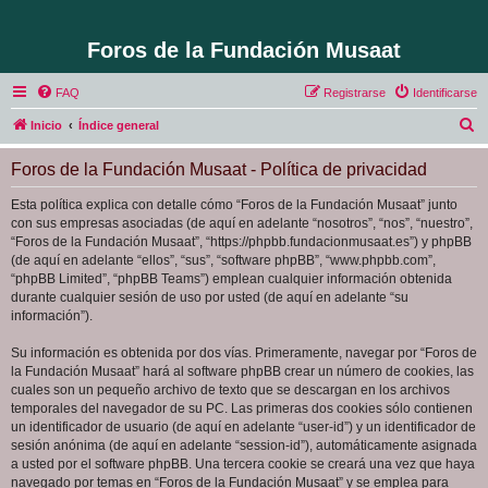
Foros de la Fundación Musaat
FAQ
Registrarse
Identificarse
B
Inicio
Índice general
u
Foros de la Fundación Musaat - Política de privacidad
s
c
Esta política explica con detalle cómo “Foros de la Fundación Musaat” junto
con sus empresas asociadas (de aquí en adelante “nosotros”, “nos”, “nuestro”,
a
“Foros de la Fundación Musaat”, “https://phpbb.fundacionmusaat.es”) y phpBB
r
(de aquí en adelante “ellos”, “sus”, “software phpBB”, “www.phpbb.com”,
“phpBB Limited”, “phpBB Teams”) emplean cualquier información obtenida
durante cualquier sesión de uso por usted (de aquí en adelante “su
información”).
Su información es obtenida por dos vías. Primeramente, navegar por “Foros de
la Fundación Musaat” hará al software phpBB crear un número de cookies, las
cuales son un pequeño archivo de texto que se descargan en los archivos
temporales del navegador de su PC. Las primeras dos cookies sólo contienen
un identificador de usuario (de aquí en adelante “user-id”) y un identificador de
sesión anónima (de aquí en adelante “session-id”), automáticamente asignada
a usted por el software phpBB. Una tercera cookie se creará una vez que haya
navegado por temas en “Foros de la Fundación Musaat” y se emplea para