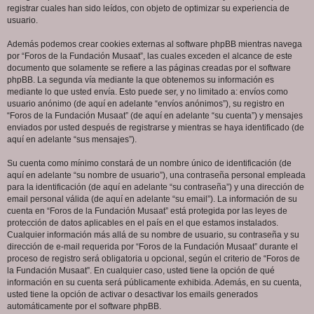
registrar cuales han sido leídos, con objeto de optimizar su experiencia de
usuario.
Además podemos crear cookies externas al software phpBB mientras navega
por “Foros de la Fundación Musaat”, las cuales exceden el alcance de este
documento que solamente se refiere a las páginas creadas por el software
phpBB. La segunda vía mediante la que obtenemos su información es
mediante lo que usted envía. Esto puede ser, y no limitado a: envíos como
usuario anónimo (de aquí en adelante “envíos anónimos”), su registro en
“Foros de la Fundación Musaat” (de aquí en adelante “su cuenta”) y mensajes
enviados por usted después de registrarse y mientras se haya identificado (de
aquí en adelante “sus mensajes”).
Su cuenta como mínimo constará de un nombre único de identificación (de
aquí en adelante “su nombre de usuario”), una contraseña personal empleada
para la identificación (de aquí en adelante “su contraseña”) y una dirección de
email personal válida (de aquí en adelante “su email”). La información de su
cuenta en “Foros de la Fundación Musaat” está protegida por las leyes de
protección de datos aplicables en el país en el que estamos instalados.
Cualquier información más allá de su nombre de usuario, su contraseña y su
dirección de e-mail requerida por “Foros de la Fundación Musaat” durante el
proceso de registro será obligatoria u opcional, según el criterio de “Foros de
la Fundación Musaat”. En cualquier caso, usted tiene la opción de qué
información en su cuenta será públicamente exhibida. Además, en su cuenta,
usted tiene la opción de activar o desactivar los emails generados
automáticamente por el software phpBB.