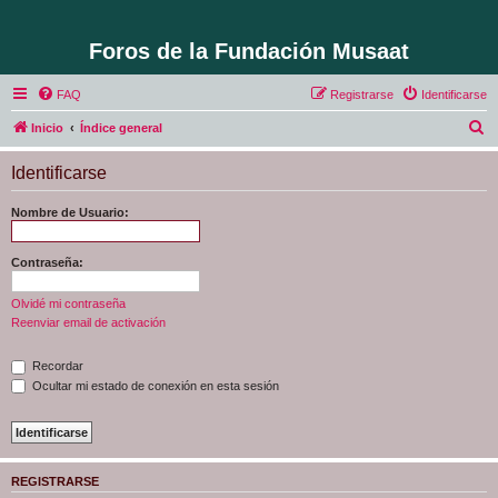
Foros de la Fundación Musaat
FAQ
Registrarse
Identificarse
B
Inicio
Índice general
u
Identificarse
s
c
Nombre de Usuario:
a
r
Contraseña:
Olvidé mi contraseña
Reenviar email de activación
Recordar
Ocultar mi estado de conexión en esta sesión
REGISTRARSE