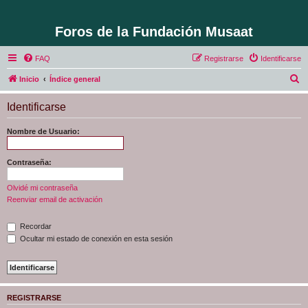
Foros de la Fundación Musaat
FAQ
Registrarse
Identificarse
B
Inicio
Índice general
u
Identificarse
s
c
Nombre de Usuario:
a
r
Contraseña:
Olvidé mi contraseña
Reenviar email de activación
Recordar
Ocultar mi estado de conexión en esta sesión
REGISTRARSE