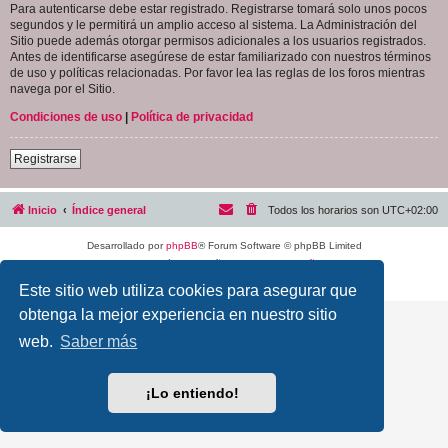
Para autenticarse debe estar registrado. Registrarse tomará solo unos pocos
segundos y le permitirá un amplio acceso al sistema. La Administración del
Sitio puede además otorgar permisos adicionales a los usuarios registrados.
Antes de identificarse asegúrese de estar familiarizado con nuestros términos
de uso y políticas relacionadas. Por favor lea las reglas de los foros mientras
navega por el Sitio.
Condiciones de uso
|
Política de privacidad
Registrarse
Inicio
Índice general
Todos los horarios son
UTC+02:00
Desarrollado por
phpBB
® Forum Software © phpBB Limited
Traducción al español por
phpBB España
Privacidad
|
Condiciones
Este sitio web utiliza cookies para asegurar que
obtenga la mejor experiencia en nuestro sitio
web.
Saber más
¡Lo entiendo!