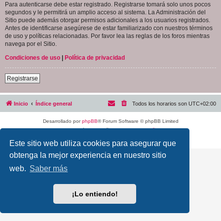
Para autenticarse debe estar registrado. Registrarse tomará solo unos pocos
segundos y le permitirá un amplio acceso al sistema. La Administración del
Sitio puede además otorgar permisos adicionales a los usuarios registrados.
Antes de identificarse asegúrese de estar familiarizado con nuestros términos
de uso y políticas relacionadas. Por favor lea las reglas de los foros mientras
navega por el Sitio.
Condiciones de uso
|
Política de privacidad
Registrarse
Inicio
Índice general
Todos los horarios son
UTC+02:00
Desarrollado por
phpBB
® Forum Software © phpBB Limited
Traducción al español por
phpBB España
Privacidad
|
Condiciones
Este sitio web utiliza cookies para asegurar que
obtenga la mejor experiencia en nuestro sitio
web.
Saber más
¡Lo entiendo!