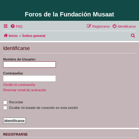
Foros de la Fundación Musaat
FAQ
Registrarse
Identificarse
B
Inicio
Índice general
u
Identificarse
s
c
Nombre de Usuario:
a
r
Contraseña:
Olvidé mi contraseña
Reenviar email de activación
Recordar
Ocultar mi estado de conexión en esta sesión
REGISTRARSE