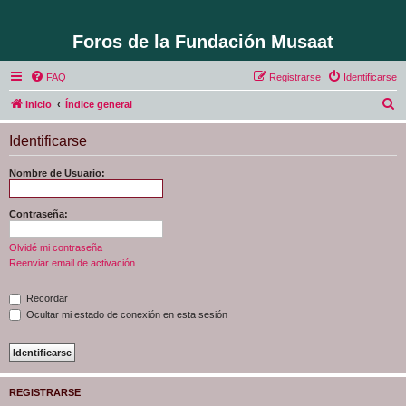
Foros de la Fundación Musaat
FAQ
Registrarse
Identificarse
B
Inicio
Índice general
u
Identificarse
s
c
Nombre de Usuario:
a
r
Contraseña:
Olvidé mi contraseña
Reenviar email de activación
Recordar
Ocultar mi estado de conexión en esta sesión
REGISTRARSE