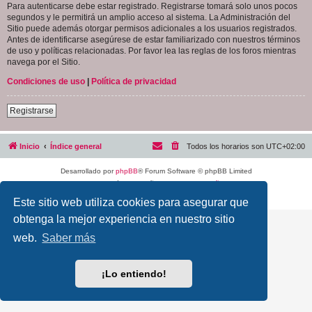
Para autenticarse debe estar registrado. Registrarse tomará solo unos pocos
segundos y le permitirá un amplio acceso al sistema. La Administración del
Sitio puede además otorgar permisos adicionales a los usuarios registrados.
Antes de identificarse asegúrese de estar familiarizado con nuestros términos
de uso y políticas relacionadas. Por favor lea las reglas de los foros mientras
navega por el Sitio.
Condiciones de uso
|
Política de privacidad
Registrarse
Inicio
Índice general
Todos los horarios son
UTC+02:00
Desarrollado por
phpBB
® Forum Software © phpBB Limited
Traducción al español por
phpBB España
Privacidad
|
Condiciones
Este sitio web utiliza cookies para asegurar que
obtenga la mejor experiencia en nuestro sitio
web.
Saber más
¡Lo entiendo!