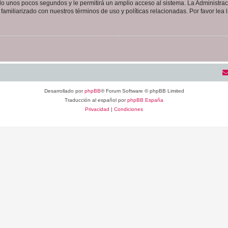
olo unos pocos segundos y le permitirá un amplio acceso al sistema. La Administra
familiarizado con nuestros términos de uso y políticas relacionadas. Por favor lea l
Desarrollado por
phpBB
® Forum Software © phpBB Limited
Traducción al español por
phpBB España
Privacidad
|
Condiciones