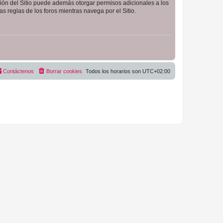
ción del Sitio puede además otorgar permisos adicionales a los
as reglas de los foros mientras navega por el Sitio.
Contáctenos
Borrar cookies
Todos los horarios son
UTC+02:00