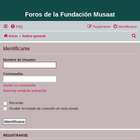
Foros de la Fundación Musaat
FAQ
Registrarse
Identificarse
B
Inicio
Índice general
u
Identificarse
s
c
Nombre de Usuario:
a
r
Contraseña:
Olvidé mi contraseña
Reenviar email de activación
Recordar
Ocultar mi estado de conexión en esta sesión
REGISTRARSE