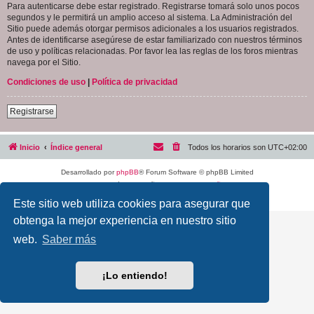
Para autenticarse debe estar registrado. Registrarse tomará solo unos pocos
segundos y le permitirá un amplio acceso al sistema. La Administración del
Sitio puede además otorgar permisos adicionales a los usuarios registrados.
Antes de identificarse asegúrese de estar familiarizado con nuestros términos
de uso y políticas relacionadas. Por favor lea las reglas de los foros mientras
navega por el Sitio.
Condiciones de uso
|
Política de privacidad
Registrarse
Inicio
Índice general
Todos los horarios son
UTC+02:00
Desarrollado por
phpBB
® Forum Software © phpBB Limited
Traducción al español por
phpBB España
Privacidad
|
Condiciones
Este sitio web utiliza cookies para asegurar que
obtenga la mejor experiencia en nuestro sitio
web.
Saber más
¡Lo entiendo!