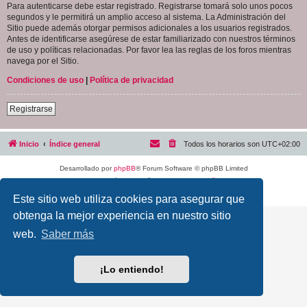
Para autenticarse debe estar registrado. Registrarse tomará solo unos pocos
segundos y le permitirá un amplio acceso al sistema. La Administración del
Sitio puede además otorgar permisos adicionales a los usuarios registrados.
Antes de identificarse asegúrese de estar familiarizado con nuestros términos
de uso y políticas relacionadas. Por favor lea las reglas de los foros mientras
navega por el Sitio.
Condiciones de uso
|
Política de privacidad
Registrarse
Inicio
Índice general
Todos los horarios son
UTC+02:00
Desarrollado por
phpBB
® Forum Software © phpBB Limited
Traducción al español por
phpBB España
Privacidad
|
Condiciones
Este sitio web utiliza cookies para asegurar que
obtenga la mejor experiencia en nuestro sitio
web.
Saber más
¡Lo entiendo!