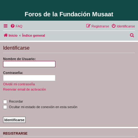
Foros de la Fundación Musaat
FAQ
Registrarse
Identificarse
B
Inicio
Índice general
u
Identificarse
s
c
Nombre de Usuario:
a
r
Contraseña:
Olvidé mi contraseña
Reenviar email de activación
Recordar
Ocultar mi estado de conexión en esta sesión
REGISTRARSE