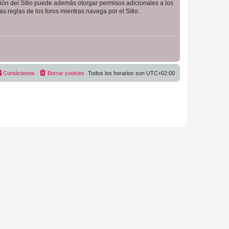
ción del Sitio puede además otorgar permisos adicionales a los
as reglas de los foros mientras navega por el Sitio.
Contáctenos
Borrar cookies
Todos los horarios son
UTC+02:00