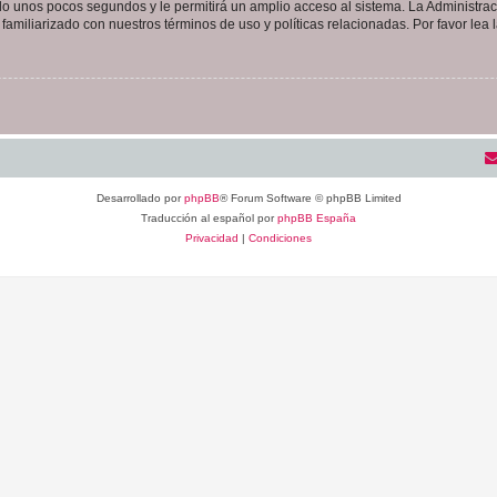
olo unos pocos segundos y le permitirá un amplio acceso al sistema. La Administra
familiarizado con nuestros términos de uso y políticas relacionadas. Por favor lea l
Desarrollado por
phpBB
® Forum Software © phpBB Limited
Traducción al español por
phpBB España
Privacidad
|
Condiciones