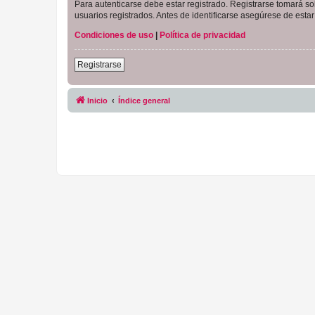
Para autenticarse debe estar registrado. Registrarse tomará s
usuarios registrados. Antes de identificarse asegúrese de estar 
Condiciones de uso
|
Política de privacidad
Registrarse
Inicio
Índice general