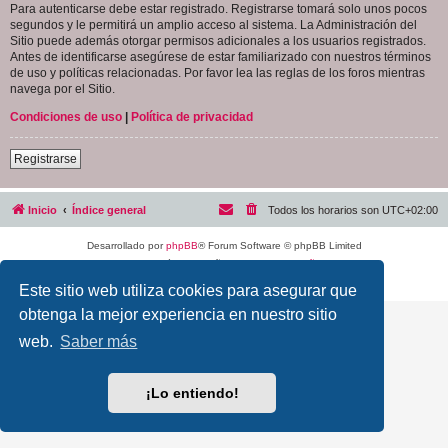
Para autenticarse debe estar registrado. Registrarse tomará solo unos pocos
segundos y le permitirá un amplio acceso al sistema. La Administración del
Sitio puede además otorgar permisos adicionales a los usuarios registrados.
Antes de identificarse asegúrese de estar familiarizado con nuestros términos
de uso y políticas relacionadas. Por favor lea las reglas de los foros mientras
navega por el Sitio.
Condiciones de uso
|
Política de privacidad
Registrarse
Inicio
Índice general
Todos los horarios son
UTC+02:00
Desarrollado por
phpBB
® Forum Software © phpBB Limited
Traducción al español por
phpBB España
Privacidad
|
Condiciones
Este sitio web utiliza cookies para asegurar que
obtenga la mejor experiencia en nuestro sitio
web.
Saber más
¡Lo entiendo!