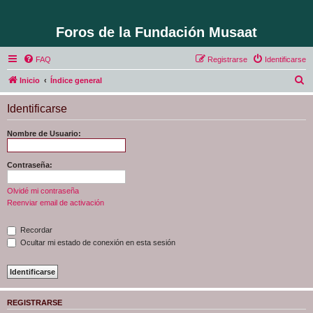
Foros de la Fundación Musaat
FAQ
Registrarse
Identificarse
B
Inicio
Índice general
u
Identificarse
s
c
Nombre de Usuario:
a
r
Contraseña:
Olvidé mi contraseña
Reenviar email de activación
Recordar
Ocultar mi estado de conexión en esta sesión
REGISTRARSE