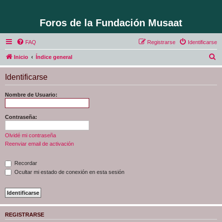
Foros de la Fundación Musaat
FAQ
Registrarse
Identificarse
B
Inicio
Índice general
u
Identificarse
s
c
Nombre de Usuario:
a
r
Contraseña:
Olvidé mi contraseña
Reenviar email de activación
Recordar
Ocultar mi estado de conexión en esta sesión
REGISTRARSE