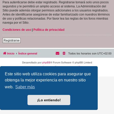
Para autenticarse debe estar registrado. Registrarse tomará solo unos pocos
segundos y le permitirá un amplio acceso al sistema. La Administración del
Sitio puede además otorgar permisos adicionales a los usuarios registrados.
Antes de identificarse asegúrese de estar familiarizado con nuestros términos
de uso y políticas relacionadas. Por favor lea las reglas de los foros mientras
navega por el Sitio.
Condiciones de uso
|
Política de privacidad
Registrarse
Inicio
Índice general
Todos los horarios son
UTC+02:00
Desarrollado por
phpBB
® Forum Software © phpBB Limited
Traducción al español por
phpBB España
Privacidad
|
Condiciones
Este sitio web utiliza cookies para asegurar que
obtenga la mejor experiencia en nuestro sitio
web.
Saber más
¡Lo entiendo!