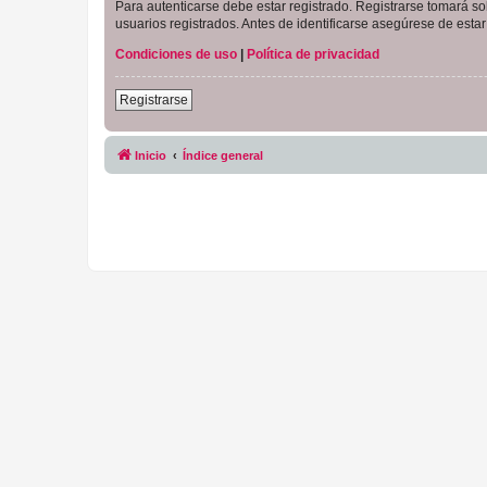
Para autenticarse debe estar registrado. Registrarse tomará s
usuarios registrados. Antes de identificarse asegúrese de estar 
Condiciones de uso
|
Política de privacidad
Registrarse
Inicio
Índice general