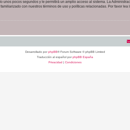
olo unos pocos segundos y le permitirá un amplio acceso al sistema. La Administra
familiarizado con nuestros términos de uso y políticas relacionadas. Por favor lea l
Desarrollado por
phpBB
® Forum Software © phpBB Limited
Traducción al español por
phpBB España
Privacidad
|
Condiciones