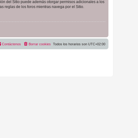
ción del Sitio puede además otorgar permisos adicionales a los
as reglas de los foros mientras navega por el Sitio.
Contáctenos
Borrar cookies
Todos los horarios son
UTC+02:00