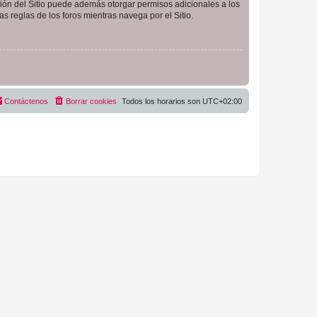
ción del Sitio puede además otorgar permisos adicionales a los
as reglas de los foros mientras navega por el Sitio.
Contáctenos
Borrar cookies
Todos los horarios son
UTC+02:00