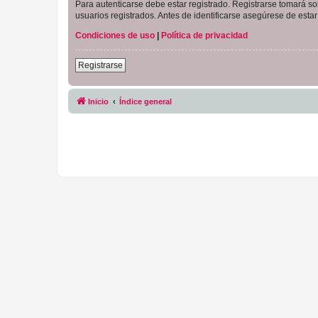
Para autenticarse debe estar registrado. Registrarse tomará s
usuarios registrados. Antes de identificarse asegúrese de estar 
Condiciones de uso
|
Política de privacidad
Registrarse
Inicio
Índice general