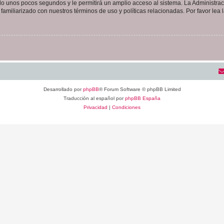
olo unos pocos segundos y le permitirá un amplio acceso al sistema. La Administra
familiarizado con nuestros términos de uso y políticas relacionadas. Por favor lea l
Desarrollado por
phpBB
® Forum Software © phpBB Limited
Traducción al español por
phpBB España
Privacidad
|
Condiciones