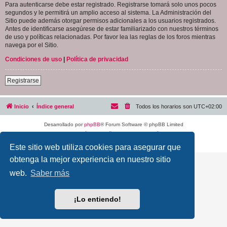
Para autenticarse debe estar registrado. Registrarse tomará solo unos pocos
segundos y le permitirá un amplio acceso al sistema. La Administración del
Sitio puede además otorgar permisos adicionales a los usuarios registrados.
Antes de identificarse asegúrese de estar familiarizado con nuestros términos
de uso y políticas relacionadas. Por favor lea las reglas de los foros mientras
navega por el Sitio.
Condiciones de uso
|
Política de privacidad
Registrarse
Inicio
Índice general
Todos los horarios son
UTC+02:00
Desarrollado por
phpBB
® Forum Software © phpBB Limited
Traducción al español por
phpBB España
Privacidad
|
Condiciones
Este sitio web utiliza cookies para asegurar que
obtenga la mejor experiencia en nuestro sitio
web.
Saber más
¡Lo entiendo!