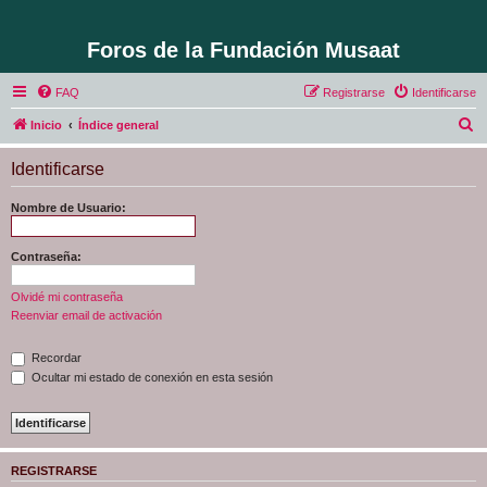
Foros de la Fundación Musaat
FAQ
Registrarse
Identificarse
B
Inicio
Índice general
u
Identificarse
s
c
Nombre de Usuario:
a
r
Contraseña:
Olvidé mi contraseña
Reenviar email de activación
Recordar
Ocultar mi estado de conexión en esta sesión
REGISTRARSE