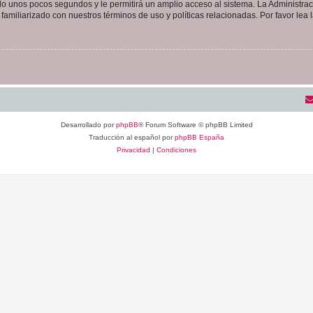
olo unos pocos segundos y le permitirá un amplio acceso al sistema. La Administra
familiarizado con nuestros términos de uso y políticas relacionadas. Por favor lea l
Desarrollado por
phpBB
® Forum Software © phpBB Limited
Traducción al español por
phpBB España
Privacidad
|
Condiciones