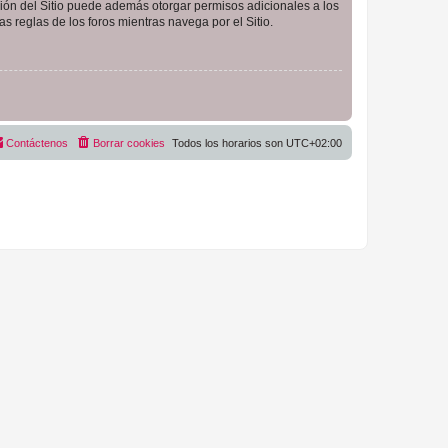
ción del Sitio puede además otorgar permisos adicionales a los
as reglas de los foros mientras navega por el Sitio.
Contáctenos
Borrar cookies
Todos los horarios son
UTC+02:00