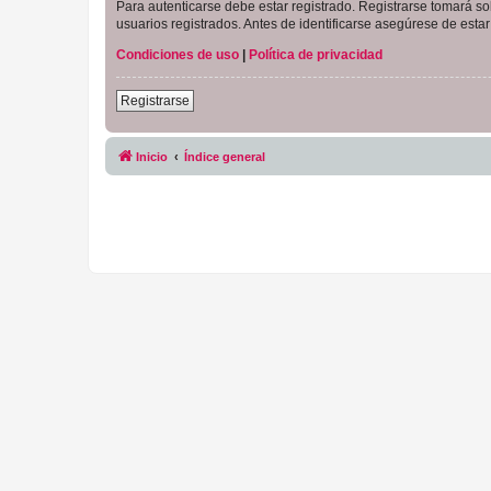
Para autenticarse debe estar registrado. Registrarse tomará s
usuarios registrados. Antes de identificarse asegúrese de estar 
Condiciones de uso
|
Política de privacidad
Registrarse
Inicio
Índice general