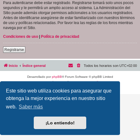
Para autenticarse debe estar registrado. Registrarse tomará solo unos pocos
segundos y le permitirá un amplio acceso al sistema. La Administración del
Sitio puede además otorgar permisos adicionales a los usuarios registrados.
Antes de identificarse asegúrese de estar familiarizado con nuestros términos
de uso y políticas relacionadas. Por favor lea las reglas de los foros mientras
navega por el Sitio.
Condiciones de uso
|
Política de privacidad
Registrarse
Inicio
Índice general
Todos los horarios son
UTC+02:00
Desarrollado por
phpBB
® Forum Software © phpBB Limited
Traducción al español por
phpBB España
Privacidad
|
Condiciones
Este sitio web utiliza cookies para asegurar que
obtenga la mejor experiencia en nuestro sitio
web.
Saber más
¡Lo entiendo!