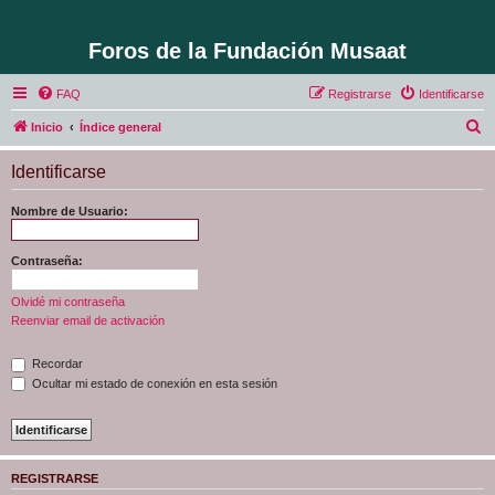
Foros de la Fundación Musaat
FAQ
Registrarse
Identificarse
B
Inicio
Índice general
u
Identificarse
s
c
Nombre de Usuario:
a
r
Contraseña:
Olvidé mi contraseña
Reenviar email de activación
Recordar
Ocultar mi estado de conexión en esta sesión
REGISTRARSE