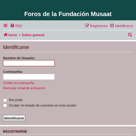
Foros de la Fundación Musaat
FAQ
Registrarse
Identificarse
B
Inicio
Índice general
u
Identificarse
s
c
Nombre de Usuario:
a
r
Contraseña:
Olvidé mi contraseña
Reenviar email de activación
Recordar
Ocultar mi estado de conexión en esta sesión
REGISTRARSE