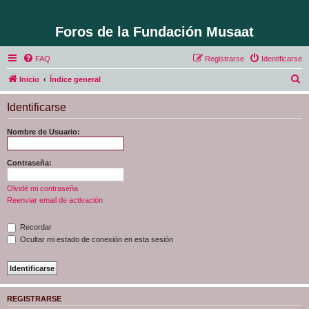
Foros de la Fundación Musaat
FAQ
Registrarse
Identificarse
B
Inicio
Índice general
u
Identificarse
s
c
Nombre de Usuario:
a
r
Contraseña:
Olvidé mi contraseña
Reenviar email de activación
Recordar
Ocultar mi estado de conexión en esta sesión
REGISTRARSE