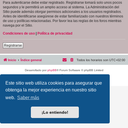
Para autenticarse debe estar registrado. Registrarse tomará solo unos pocos
segundos y le permitirá un amplio acceso al sistema. La Administración del
Sitio puede además otorgar permisos adicionales a los usuarios registrados.
Antes de identificarse asegúrese de estar familiarizado con nuestros términos
de uso y políticas relacionadas. Por favor lea las reglas de los foros mientras
navega por el Sitio.
Condiciones de uso
|
Política de privacidad
Registrarse
Inicio
Índice general
Todos los horarios son
UTC+02:00
Desarrollado por
phpBB
® Forum Software © phpBB Limited
Traducción al español por
phpBB España
Privacidad
|
Condiciones
Este sitio web utiliza cookies para asegurar que
obtenga la mejor experiencia en nuestro sitio
web.
Saber más
¡Lo entiendo!