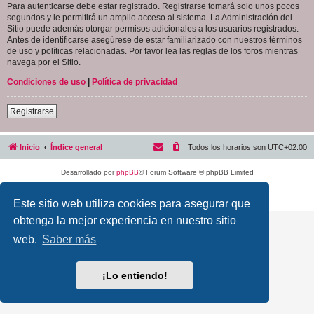
Para autenticarse debe estar registrado. Registrarse tomará solo unos pocos
segundos y le permitirá un amplio acceso al sistema. La Administración del
Sitio puede además otorgar permisos adicionales a los usuarios registrados.
Antes de identificarse asegúrese de estar familiarizado con nuestros términos
de uso y políticas relacionadas. Por favor lea las reglas de los foros mientras
navega por el Sitio.
Condiciones de uso
|
Política de privacidad
Registrarse
Inicio
Índice general
Todos los horarios son
UTC+02:00
Desarrollado por
phpBB
® Forum Software © phpBB Limited
Traducción al español por
phpBB España
Privacidad
|
Condiciones
Este sitio web utiliza cookies para asegurar que
obtenga la mejor experiencia en nuestro sitio
web.
Saber más
¡Lo entiendo!