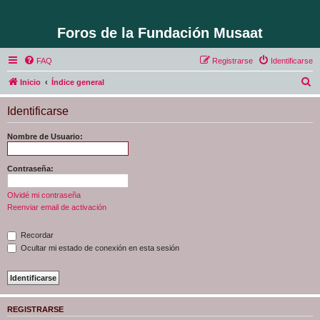
Foros de la Fundación Musaat
FAQ
Registrarse
Identificarse
B
Inicio
Índice general
u
Identificarse
s
c
Nombre de Usuario:
a
r
Contraseña:
Olvidé mi contraseña
Reenviar email de activación
Recordar
Ocultar mi estado de conexión en esta sesión
REGISTRARSE