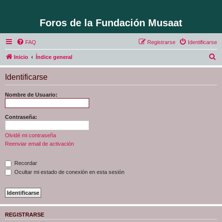
Foros de la Fundación Musaat
FAQ
Registrarse
Identificarse
B
Inicio
Índice general
u
Identificarse
s
c
Nombre de Usuario:
a
r
Contraseña:
Olvidé mi contraseña
Reenviar email de activación
Recordar
Ocultar mi estado de conexión en esta sesión
REGISTRARSE