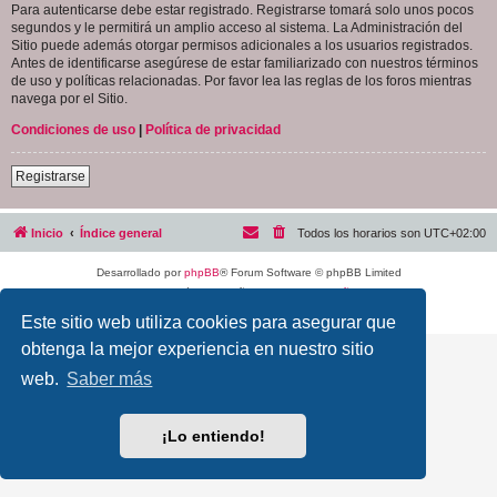
Para autenticarse debe estar registrado. Registrarse tomará solo unos pocos
segundos y le permitirá un amplio acceso al sistema. La Administración del
Sitio puede además otorgar permisos adicionales a los usuarios registrados.
Antes de identificarse asegúrese de estar familiarizado con nuestros términos
de uso y políticas relacionadas. Por favor lea las reglas de los foros mientras
navega por el Sitio.
Condiciones de uso
|
Política de privacidad
Registrarse
Inicio
Índice general
Todos los horarios son
UTC+02:00
Desarrollado por
phpBB
® Forum Software © phpBB Limited
Traducción al español por
phpBB España
Privacidad
|
Condiciones
Este sitio web utiliza cookies para asegurar que
obtenga la mejor experiencia en nuestro sitio
web.
Saber más
¡Lo entiendo!