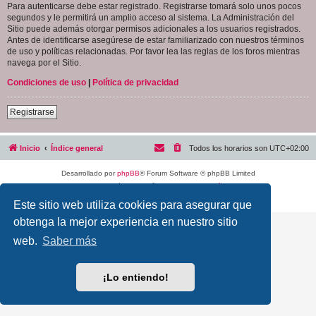
Para autenticarse debe estar registrado. Registrarse tomará solo unos pocos
segundos y le permitirá un amplio acceso al sistema. La Administración del
Sitio puede además otorgar permisos adicionales a los usuarios registrados.
Antes de identificarse asegúrese de estar familiarizado con nuestros términos
de uso y políticas relacionadas. Por favor lea las reglas de los foros mientras
navega por el Sitio.
Condiciones de uso
|
Política de privacidad
Registrarse
Inicio
Índice general
Todos los horarios son
UTC+02:00
Desarrollado por
phpBB
® Forum Software © phpBB Limited
Traducción al español por
phpBB España
Privacidad
|
Condiciones
Este sitio web utiliza cookies para asegurar que
obtenga la mejor experiencia en nuestro sitio
web.
Saber más
¡Lo entiendo!