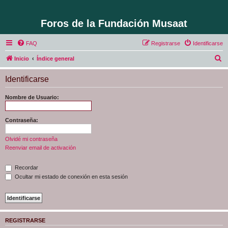
Foros de la Fundación Musaat
FAQ
Registrarse
Identificarse
B
Inicio
Índice general
u
Identificarse
s
c
Nombre de Usuario:
a
r
Contraseña:
Olvidé mi contraseña
Reenviar email de activación
Recordar
Ocultar mi estado de conexión en esta sesión
REGISTRARSE