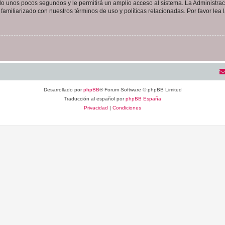
olo unos pocos segundos y le permitirá un amplio acceso al sistema. La Administra
familiarizado con nuestros términos de uso y políticas relacionadas. Por favor lea l
Desarrollado por
phpBB
® Forum Software © phpBB Limited
Traducción al español por
phpBB España
Privacidad
|
Condiciones