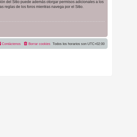
ción del Sitio puede además otorgar permisos adicionales a los
as reglas de los foros mientras navega por el Sitio.
Contáctenos
Borrar cookies
Todos los horarios son
UTC+02:00