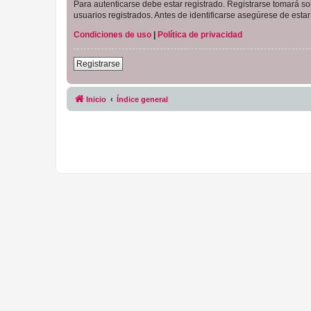
Para autenticarse debe estar registrado. Registrarse tomará s
usuarios registrados. Antes de identificarse asegúrese de estar 
Condiciones de uso
|
Política de privacidad
Registrarse
Inicio
Índice general