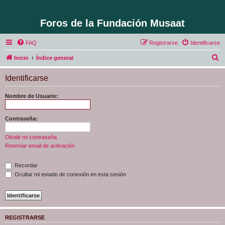
Foros de la Fundación Musaat
FAQ
Registrarse
Identificarse
B
Inicio
Índice general
u
Identificarse
s
c
Nombre de Usuario:
a
r
Contraseña:
Olvidé mi contraseña
Reenviar email de activación
Recordar
Ocultar mi estado de conexión en esta sesión
REGISTRARSE