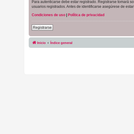
Para autenticarse debe estar registrado. Registrarse tomará s
usuarios registrados. Antes de identificarse asegúrese de estar 
Condiciones de uso
|
Política de privacidad
Registrarse
Inicio
Índice general