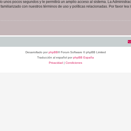
olo unos pocos segundos y le permitirá un amplio acceso al sistema. La Administra
familiarizado con nuestros términos de uso y políticas relacionadas. Por favor lea l
Desarrollado por
phpBB
® Forum Software © phpBB Limited
Traducción al español por
phpBB España
Privacidad
|
Condiciones