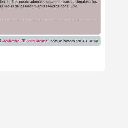
ción del Sitio puede además otorgar permisos adicionales a los
as reglas de los foros mientras navega por el Sitio.
Contáctenos
Borrar cookies
Todos los horarios son
UTC+02:00