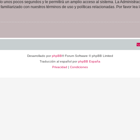
olo unos pocos segundos y le permitirá un amplio acceso al sistema. La Administra
familiarizado con nuestros términos de uso y políticas relacionadas. Por favor lea l
Desarrollado por
phpBB
® Forum Software © phpBB Limited
Traducción al español por
phpBB España
Privacidad
|
Condiciones