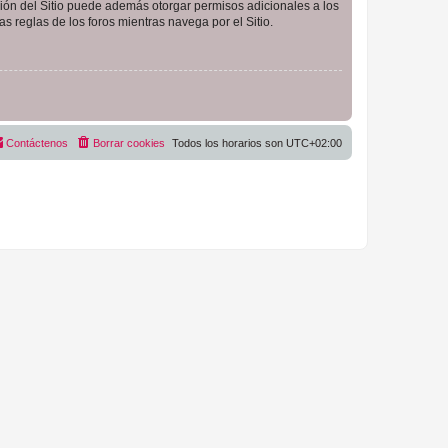
ción del Sitio puede además otorgar permisos adicionales a los
as reglas de los foros mientras navega por el Sitio.
Contáctenos
Borrar cookies
Todos los horarios son
UTC+02:00