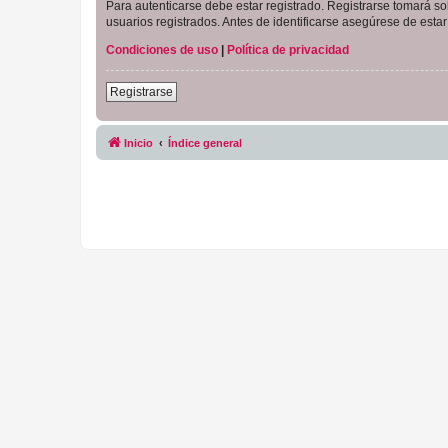
Para autenticarse debe estar registrado. Registrarse tomará s
usuarios registrados. Antes de identificarse asegúrese de estar 
Condiciones de uso
|
Política de privacidad
Registrarse
Inicio
Índice general